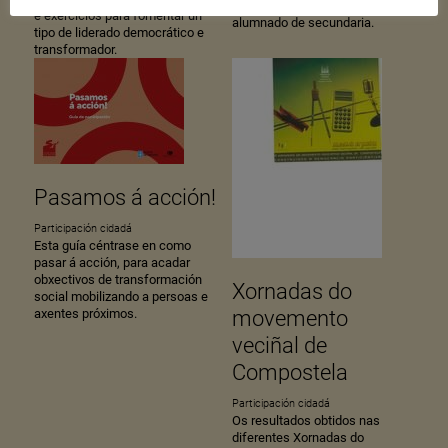
democrático e vai dirixida ao
e exercicios para fomentar un
alumnado de secundaria.
tipo de liderado democrático e
transformador.
Pasamos á acción!
Participación cidadá
Esta guía céntrase en como
pasar á acción, para acadar
obxectivos de transformación
Xornadas do
social mobilizando a persoas e
axentes próximos.
movemento
veciñal de
Compostela
Participación cidadá
Os resultados obtidos nas
diferentes Xornadas do