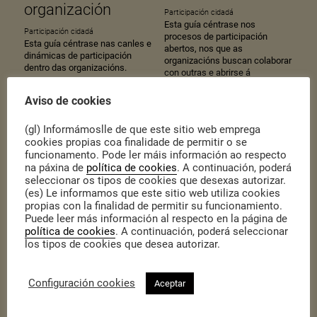
organización
Participación cidadá
Esta guía céntrase nos
Participación cidadá
procesos de participación
Esta guía céntrase nas canles e
abertos, nos que as
dinámicas de participación
organizacións buscan colaborar
dentro das organizacións.
con outras e abrirse á
sociedade, impulsando a
mobilización da cidadanía.
Aviso de cookies
(gl) Informámoslle de que este sitio web emprega
cookies propias coa finalidade de permitir o se
funcionamento. Pode ler máis información ao respecto
na páxina de
política de cookies
. A continuación, poderá
seleccionar os tipos de cookies que desexas autorizar.
(es) Le informamos que este sitio web utiliza cookies
propias con la finalidad de permitir su funcionamiento.
Puede leer más información al respecto en la página de
política de cookies
. A continuación, poderá seleccionar
Liderado
Organizarnos en
los tipos de cookies que desea autorizar.
democrático e
equipo
transformador
Configuración cookies
Aceptar
Participación cidadá
Esta guía céntrase en como
Participación cidadá
organizarse de modo
Esta guía céntrase en reflexións