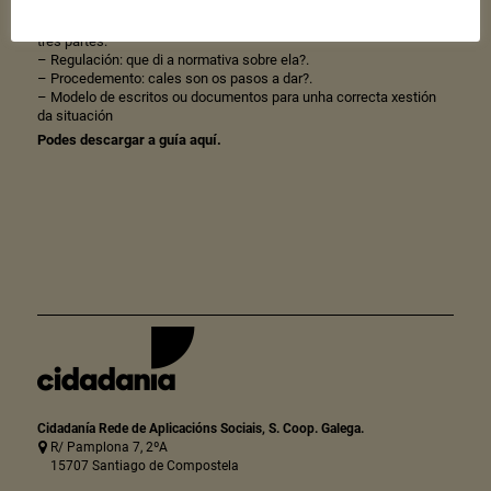
Cada situación de xestión societaria plantexada na guía conta con
tres partes:
– Regulación: que di a normativa sobre ela?.
– Procedemento: cales son os pasos a dar?.
– Modelo de escritos ou documentos para unha correcta xestión
da situación
Podes descargar a guía aquí.
Cidadanía Rede de Aplicacións Sociais, S. Coop. Galega.
R/ Pamplona 7, 2ºA
15707 Santiago de Compostela