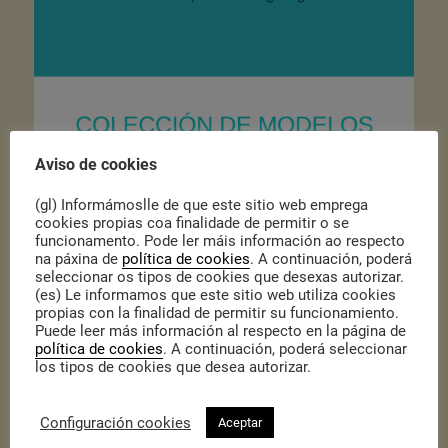
Aviso de cookies
(gl) Informámoslle de que este sitio web emprega
cookies propias coa finalidade de permitir o se
funcionamento. Pode ler máis información ao respecto
na páxina de
política de cookies
. A continuación, poderá
Publicado o 28 de Xaneiro de 2021
|
Actualidade
seleccionar os tipos de cookies que desexas autorizar.
(es) Le informamos que este sitio web utiliza cookies
Esta guía, elaborada pola
Unión de Cooperativas Galegas
EspazoCoop
, é unha colección de distintos modelos para a xestión
propias con la finalidad de permitir su funcionamiento.
societaria en empresas cooperativas. Quere ser unha ferramenta
Puede leer más información al respecto en la página de
que axude ás cooperativas a entender, documentar e formalizar
política de cookies
. A continuación, poderá seleccionar
distintos trámites de obrigado cumprimento e ten como obxectivo:
los tipos de cookies que desea autorizar.
– Axudar na boa gobernanza da cooperativa.
– Axudar a comprender e aplicar as normas que regulan o
funcionamento da cooperativa.
Configuración cookies
Aceptar
– Axudar na correcta realización de trámites e procesos
documentais, establecidas na normativa vixente.