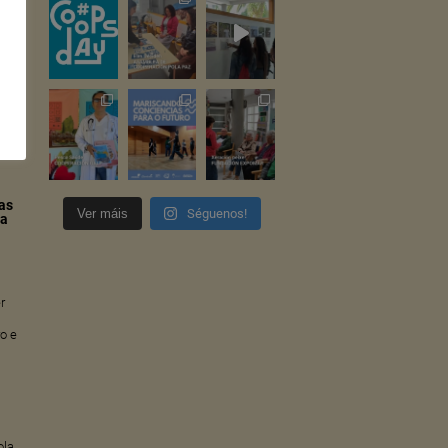
as
os
a
M,
as
Ver máis
Séguenos!
ta
er
ro e
ola