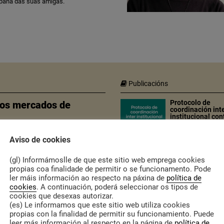
ompaña das súas amigas.
Publicacións
Protocolo de
nos mercados de
coordinación int
institucional con
a violencia
machista
Aviso de cookies
O Concello de Avió
elabora un protoco
municipal para a
(gl) Informámoslle de que este sitio web emprega cookies
coordinación entre
propias coa finalidade de permitir o se funcionamento. Pode
axentes que
ler máis información ao respecto na páxina de
política de
interveñen nos
cookies
. A continuación, poderá seleccionar os tipos de
procesos de
cookies que desexas autorizar.
intervención en
(es) Le informamos que este sitio web utiliza cookies
situacións de
propias con la finalidad de permitir su funcionamiento. Puede
violencia de xénero
centro de saúde, o
leer más información al respecto en la página de
política de