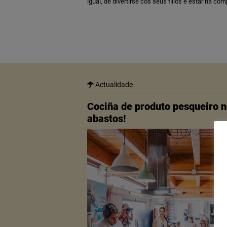
igual, de divertirse cos seus fillos e estar na c
Actualidade
Cociña de produto pesqueiro 
abastos!