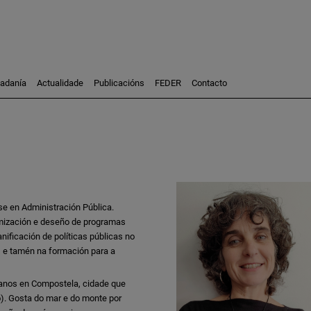
dadanía
Actualidade
Publicacións
FEDER
Contacto
Participación
Investigación
Consultoría
Formación
se en Administración Pública.
amización e deseño de programas
anificación de políticas públicas no
, e tamén na formación para a
4 anos en Compostela, cidade que
ro). Gosta do mar e do monte por