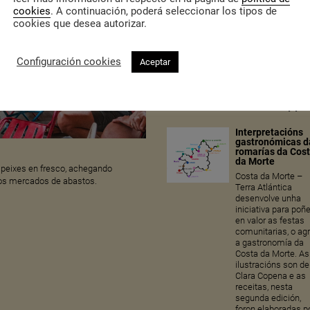
ámbito educativo, 
cookies
. A continuación, poderá seleccionar los tipos de
forzas e corpos de
cookies que desea autorizar.
seguridade, serviz
sociais e ámbitos
comunitarios
Configuración cookies
Aceptar
municipais, baixo 
coordinación do CI
trazaron itinerarios
que reforzan a
coordinación […]
Interpretacións
gastronómicas d
romarías da Cos
da Morte
peixes en fresco, achegando
Costa da Morte –
nos mercados de abastos.
Terra Atlántica
desenvolve unha
iniciativa para poñ
en valor as festas
comunitarias, o ag
a gastronomía da
Costa da Morte. As
ilustracións son de
Clara Copena e as
receitas, nesta
segunda edición,
foron elaboradas p