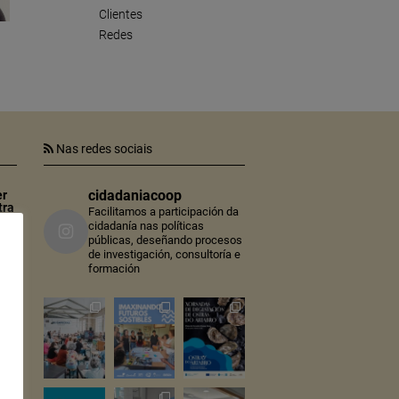
Clientes
Redes
Nas redes sociais
cidadaniacoop
er
tra
Facilitamos a participación da
cidadanía nas políticas
públicas, deseñando procesos
n
de investigación, consultoría e
lo
formación
. O