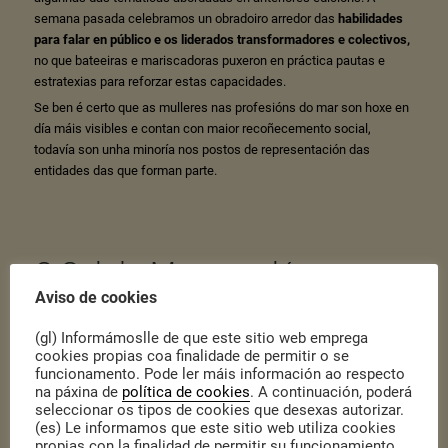
semana pasada celebramos un obradoiro arredor das
habilidades
para falar en público e os liderados transformadores e colectivos,
no que bateeiras e mariscadoras puxeron en práctica pautas e
estratexias para reforzar estas capacidades.
Se ben é certo que as mulleres nas profesións do mar son hoxe en
día máis visibles e contan con maior recoñecemento social,
todavía son unha minoría nos postos de representación das
entidades das que forman parte.
O Sal do Mar conclúe nun
Aviso de cookies
encontro de asociacións de
mulleres do mar
(gl) Informámoslle de que este sitio web emprega
cookies propias coa finalidade de permitir o se
funcionamento. Pode ler máis información ao respecto
na páxina de
política de cookies
. A continuación, poderá
Publicado o 7 de Xullo de 2022
|
Actualidade
seleccionar os tipos de cookies que desexas autorizar.
(es) Le informamos que este sitio web utiliza cookies
A semana pasada celebrábamos o final do programa O Sal do Mar,
propias con la finalidad de permitir su funcionamiento.