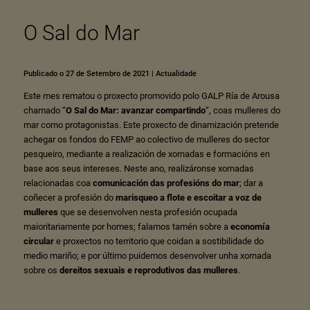
O Sal do Mar
Publicado o 27 de Setembro de 2021
|
Actualidade
Este mes rematou o proxecto promovido polo
GALP Ría de Arousa
chamado “
O Sal do Mar: avanzar compartindo
“, coas mulleres do
mar como protagonistas. Este proxecto de dinamización pretende
achegar os fondos do FEMP ao colectivo de mulleres do sector
pesqueiro, mediante a realización de xornadas e formacións en
base aos seus intereses. Neste ano, realizáronse xornadas
relacionadas coa
comunicación das profesións do mar
; dar a
coñecer a profesión do
marisqueo a flote e escoitar a voz de
mulleres
que se desenvolven nesta profesión ocupada
maioritariamente por homes; falamos tamén sobre a
economía
circular
e proxectos no territorio que coidan a sostibilidade do
medio mariño; e por último puidemos desenvolver unha xornada
sobre os
dereitos sexuais e reprodutivos das mulleres
.