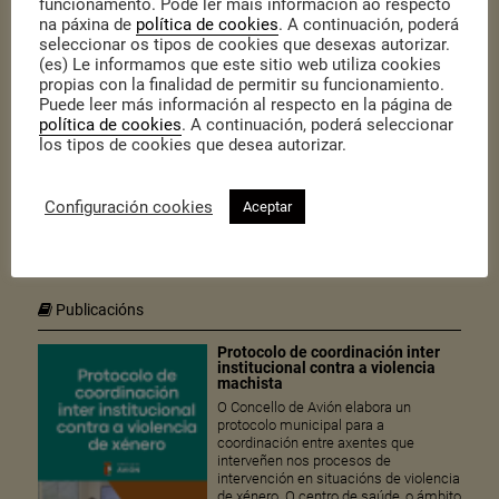
funcionamento. Pode ler máis información ao respecto
na páxina de
política de cookies
. A continuación, poderá
seleccionar os tipos de cookies que desexas autorizar.
(es) Le informamos que este sitio web utiliza cookies
propias con la finalidad de permitir su funcionamiento.
Puede leer más información al respecto en la página de
política de cookies
. A continuación, poderá seleccionar
los tipos de cookies que desea autorizar.
Publicado o 17 de Xullo de 2026
|
Pesca Saúde continúa reforzando o consumo de peixes en fresco,
achegando elaboracións sinxelas e atractivas á veciñanza nos
Configuración cookies
Aceptar
mercados de abastos.
Publicacións
Protocolo de coordinación inter
institucional contra a violencia
machista
O Concello de Avión elabora un
protocolo municipal para a
coordinación entre axentes que
interveñen nos procesos de
intervención en situacións de violencia
de xénero. O centro de saúde, o ámbito