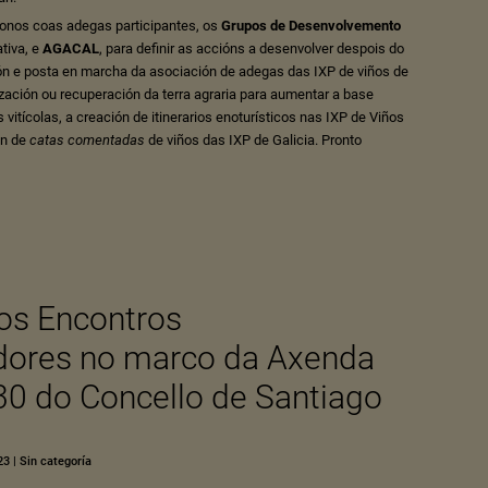
nos coas adegas participantes, os
Grupos de Desenvolvemento
tiva, e
AGACAL
, para definir as accións a desenvolver despois do
ón e posta en marcha da asociación de adegas das IXP de viños de
ización ou recuperación da terra agraria para aumentar a base
ns vitícolas, a creación de itinerarios enoturísticos nas IXP de Viños
ón de
catas comentadas
de viños das IXP de Galicia. Pronto
os Encontros
ores no marco da Axenda
0 do Concello de Santiago
23
|
Sin categoría