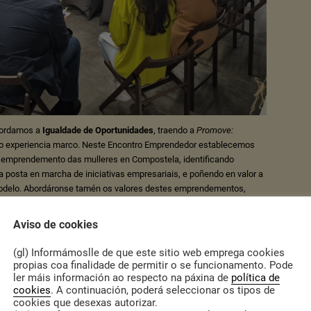
bordamos a
Igualdade de Oportunidades
, traendo a
Promove:
 experiencia marco. Neste Encontro Emprendedor establecemos
 emprendemento das mulleres en Compostela, identificando
a posta en marcha de iniciativas empresariais, e poñendo en valor a
delo. Abordáronse tamén os valores destes emprendementos,
 centro, e tamén a confianza mútua, os coidados e as lóxicas
Aviso de cookies
(gl) Informámoslle de que este sitio web emprega cookies
propias coa finalidade de permitir o se funcionamento. Pode
ler máis información ao respecto na páxina de
política de
cookies
. A continuación, poderá seleccionar os tipos de
cookies que desexas autorizar.