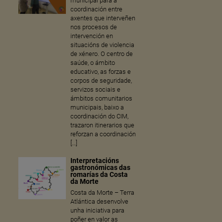
municipal para a
coordinación entre
axentes que interveñen
nos procesos de
intervención en
situacións de violencia
de xénero. O centro de
saúde, o ámbito
educativo, as forzas e
corpos de seguridade,
servizos sociais e
ámbitos comunitarios
municipais, baixo a
coordinación do CIM,
trazaron itinerarios que
reforzan a coordinación
[…]
Interpretacións
gastronómicas das
romarías da Costa
da Morte
Costa da Morte – Terra
Atlántica desenvolve
unha iniciativa para
poñer en valor as