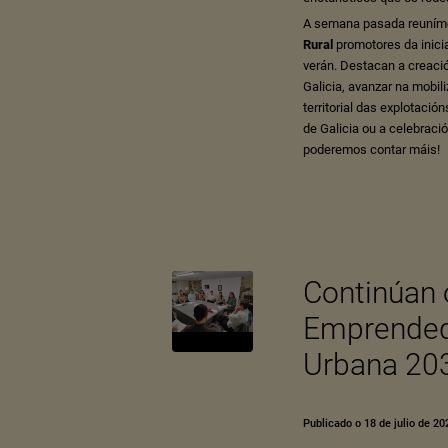
A semana pasada reunímo
Rural
promotores da inicia
verán. Destacan a creaci
Galicia, avanzar na mobil
territorial das explotació
de Galicia ou a celebraci
poderemos contar máis!
Continúan 
Emprended
Urbana 203
Publicado o 18 de julio de 20