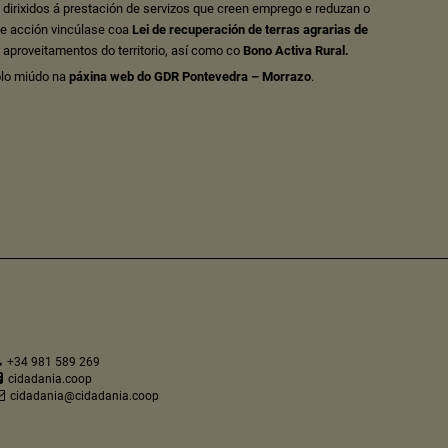
 dirixidos á prestación de servizos que creen emprego e reduzan o
de acción vincúlase coa
Lei de recuperación de terras agrarias de
s aproveitamentos do territorio, así como co
Bono Activa Rural.
olo miúdo na
páxina web do GDR Pontevedra – Morrazo
.
+34 981 589 269
cidadania.coop
cidadania@cidadania.coop