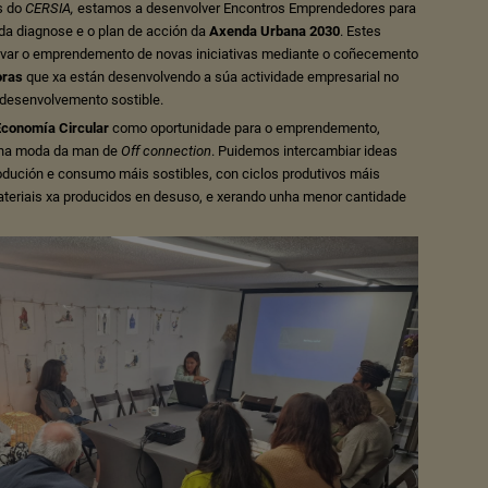
s do
CERSIA
,
estamos a desenvolver Encontros Emprendedores para
 da diagnose e o plan de acción da
Axenda Urbana 2030
. Estes
ivar o emprendemento de novas iniciativas mediante o coñecemento
oras
que xa están desenvolvendo a súa actividade empresarial no
desenvolvemento sostible.
Economía Circular
como oportunidade para o emprendemento,
e na moda da man de
Off connection
. Puidemos intercambiar ideas
odución e consumo máis sostibles, con ciclos produtivos máis
ateriais xa producidos en desuso, e xerando unha menor cantidade