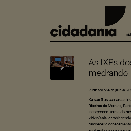
Ci
As IXPs do
medrando
Publicado o 26 de julio de 20
Xa son 5 as comarcas in
Ribeiras do Morrazo
,
Barb
incorporada
Terras do Na
vitivinícola
, establecendo
favorecer o coñecemento 
enoturísticos que os rode