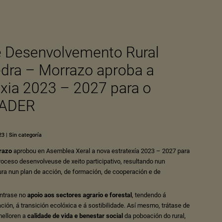
e Desenvolvemento Rural
dra – Morrazo aproba a
exia 2023 – 2027 para o
EADER
23
|
Sin categoría
razo
aprobou en Asemblea Xeral a nova estratexía 2023 – 2027 para
oceso desenvolveuse de xeito participativo, resultando nun
ra nun plan de acción, de formación, de cooperación e de
ntrase no
apoio aos sectores agrario e forestal
, tendendo á
ización, á transición ecolóxica e á sostibilidade. Así mesmo, trátase de
melloren a
calidade de vida e benestar social
da poboación do rural,