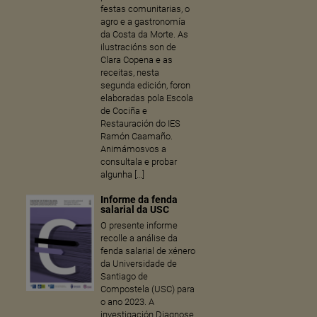
festas comunitarias, o
agro e a gastronomía
da Costa da Morte. As
ilustracións son de
Clara Copena e as
receitas, nesta
segunda edición, foron
elaboradas pola Escola
de Cociña e
Restauración do IES
Ramón Caamaño.
Animámosvos a
consultala e probar
algunha […]
Informe da fenda
salarial da USC
O presente informe
recolle a análise da
fenda salarial de xénero
da Universidade de
Santiago de
Compostela (USC) para
o ano 2023. A
investigación Diagnose