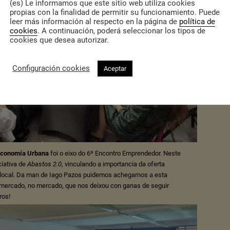
(es) Le informamos que este sitio web utiliza cookies
propias con la finalidad de permitir su funcionamiento. Puede
leer más información al respecto en la página de
política de
cookies
. A continuación, poderá seleccionar los tipos de
cookies que desea autorizar.
Configuración cookies
Aceptar
conomía Urbana
foi o eixo do 6º Encontro Emprendedor. Neste
iativa de
Abastos 2.0
, vinculando a importancia da oferta
local. Da man de Iago Pazos puidemos achegarnos a esta
 mercado, no mercado, que nos deixou con ganas de seguir
ros!