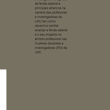
da fenda salarial e
principais atrancos na
carreira das profesoras
e investigadoras da
USC, ten como
obxectivo central
analizar a fenda salarial
e o seu impacto no
ámbito profesional nas
mulleres docentes e
investigadoras (PDI) da
USC.