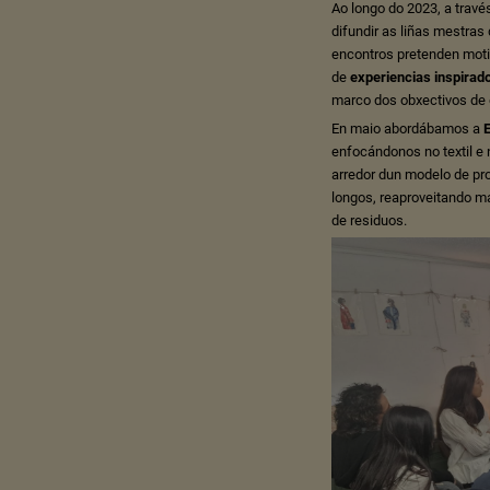
Ao longo do 2023, a travé
difundir as liñas mestras
encontros pretenden mot
de
experiencias inspirad
marco dos obxectivos de 
En maio abordábamos a
enfocándonos no textil 
arredor dun modelo de pr
longos, reaproveitando m
de residuos.