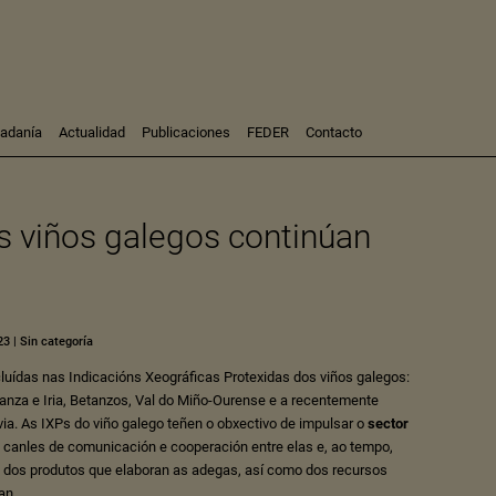
dadanía
Actualidad
Publicaciones
FEDER
Contacto
Participación
Investigación
s viños galegos continúan
Consultoría
Formación
23
|
Sin categoría
cluídas nas
Indicacións Xeográficas Protexidas
dos viños galegos:
anza e Iria
,
Betanzos
,
Val do Miño-Ourense
e a recentemente
via
. As IXPs do viño galego teñen o obxectivo de impulsar o
sector
 canles de comunicación e cooperación entre elas e, ao tempo,
dos produtos que elaboran as adegas, así como dos recursos
an.