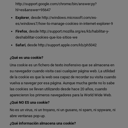
http://support.google.com/chrome/bin/answer.py?
hl=es&answer=95647
Explorer
, desde
http://windows.microsoft.com/es-
es/windows7/how-to-manage-cookies-in-internet-explorer-9
Firefox
, desde
http://support.mozilla.org/es/kb/habilitar-y-
deshabilitar-cookies-que-los-sitios-we
Safari
, desde
http://support.apple.com/kb/ph5042
¿Qué es una cookie?
Una cookie es un fichero de texto inofensivo que se almacena en
su navegador cuando visita casi cualquier página web. La utilidad
de la cookie es que la web sea capaz de recordar su visita cuando
vuelva a navegar por esa página. Aunque mucha gente no lo sabe
las cookies se llevan utilizando desde hace 20 años, cuando
aparecieron los primeros navegadores para la World Wide Web.
¿Qué NO ES una cookie?
No es un virus, ni un troyano, ni un gusano, ni spam, ni spyware, ni
abre ventanas pop-up.
¿Qué información almacena una cookie?