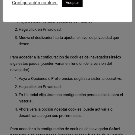
Configuración cookies
Aceptar
Explorer
siga estos pasos (pueden variar en función de la versión
del navegador):
Vaya a Herramientas, Opciones de Internet
Haga click en Privacidad.
Mueva el deslizador hasta ajustar el nivel de privacidad que
desee.
Para acceder a la configuración de cookies del navegador
Firefox
siga estos pasos (pueden variar en función de la versión del
navegador):
Vaya a Opciones o Preferencias según su sistema operativo.
Haga click en Privacidad.
En Historial elija Usar una configuración personalizada para el
historial.
Ahora verá la opción Aceptar cookies, puede activarla o
desactivarla según sus preferencias.
Para acceder a la configuración de cookies del navegador
Safari