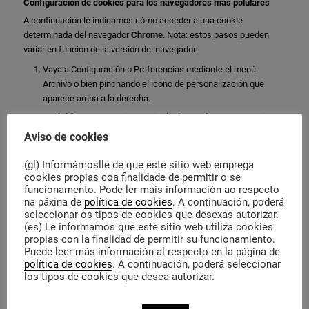
Configuración de cookies para los navegadores más polulares
A continuación le indicamos cómo acceder a una cookie
determinada del navegador
Chrome
. Nota: estos pasos pueden
variar en función de la versión del navegador:
Vaya a Configuración o Preferencias mediante el menú
Archivo o bien pinchando el icono de personalización que
aparece arriba a la derecha.
Verá diferentes secciones, pinche la opción Mostrar opciones
avanzadas.
Aviso de cookies
Vaya a Privacidad, Configuración de contenido.
(gl) Informámoslle de que este sitio web emprega
Seleccione Todas las cookies y los datos de sitios.
cookies propias coa finalidade de permitir o se
Aparecerá un listado con todas las cookies ordenadas por
funcionamento. Pode ler máis información ao respecto
na páxina de
política de cookies
. A continuación, poderá
dominio. Para que le sea más fácil encontrar las cookies de
seleccionar os tipos de cookies que desexas autorizar.
un determinado dominio introduzca parcial o totalmente la
(es) Le informamos que este sitio web utiliza cookies
dirección en el campo Buscar cookies.
propias con la finalidad de permitir su funcionamiento.
Tras realizar este filtro aparecerán en pantalla una o varias
Puede leer más información al respecto en la página de
política de cookies
. A continuación, poderá seleccionar
líneas con las cookies de la web solicitada. Ahora sólo tiene
los tipos de cookies que desea autorizar.
que seleccionarla y pulsar la X para proceder a su eliminación.
Para acceder a la configuración de cookies del navegador
Internet