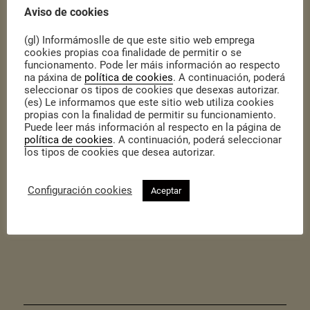
Aviso de cookies
(gl) Informámoslle de que este sitio web emprega
cookies propias coa finalidade de permitir o se
funcionamento. Pode ler máis información ao respecto
na páxina de
política de cookies
. A continuación, poderá
seleccionar os tipos de cookies que desexas autorizar.
(es) Le informamos que este sitio web utiliza cookies
propias con la finalidad de permitir su funcionamiento.
Publicado o 28 de diciembre de 2020
|
Sin categoría
Puede leer más información al respecto en la página de
Dende o equipo de Cidadania desexamos que pasedes un bo Nadal
política de cookies
. A continuación, poderá seleccionar
e que no vindeiro ano poidamos compartir espazos como facíamos
los tipos de cookies que desea autorizar.
antes: coas caras descubertas e con moita alegría.
Mandamos unha aperta (virtual) a todas as persoas coas que nos
cruzamos polo camiño ao longo deste ano tan estraño, para
Configuración cookies
Aceptar
comezar 2021 con forzas renovadas!