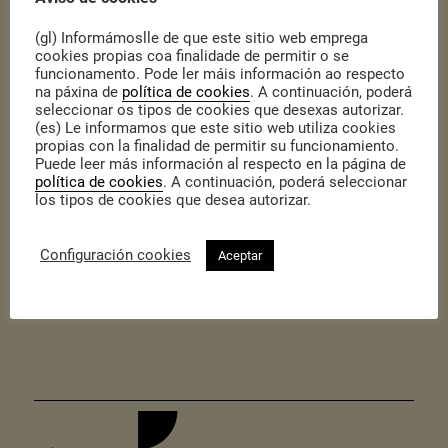
(gl) Informámoslle de que este sitio web emprega
cookies propias coa finalidade de permitir o se
funcionamento. Pode ler máis información ao respecto
na páxina de
política de cookies
. A continuación, poderá
Publicado o 9 de marzo de 2016
|
Sin categoría
seleccionar os tipos de cookies que desexas autorizar.
(es) Le informamos que este sitio web utiliza cookies
O Foro de Metodoloxías Participativas que terá lugar en Madrid do
propias con la finalidad de permitir su funcionamiento.
22 ao 24 de abril xa conta con
páxina web
, páxina de
facebook
e
Puede leer más información al respecto en la página de
conta de usuario en
twitter
para poder comunicar dunha forma
política de cookies
. A continuación, poderá seleccionar
máis fluida todos os avances e informacións relevantes en relación
los tipos de cookies que desea autorizar.
a súa organización.
Podedes difundir dentro das vosas redes e contactos esta
información para chegar a un maior número de persoas.
Configuración cookies
Aceptar