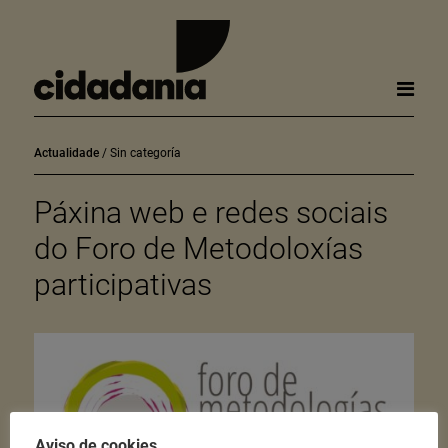
Actualidade
Sin categoría
Páxina web e redes sociais
do Foro de Metodoloxías
participativas
Aviso de cookies