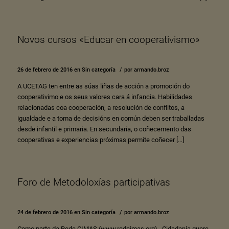
Novos cursos «Educar en cooperativismo»
26 de febrero de 2016
en
Sin categoría
/
por
armando.broz
A UCETAG ten entre as súas liñas de acción a promoción do
cooperativimo e os seus valores cara á infancia. Habilidades
relacionadas coa cooperación, a resolución de conflitos, a
igualdade e a toma de decisións en común deben ser traballadas
desde infantil e primaria. En secundaria, o coñecemento das
cooperativas e experiencias próximas permite coñecer […]
Foro de Metodoloxías participativas
24 de febrero de 2016
en
Sin categoría
/
por
armando.broz
Como parte da Rede CIMAS (www.redcimas.org) , Cidadanía quere