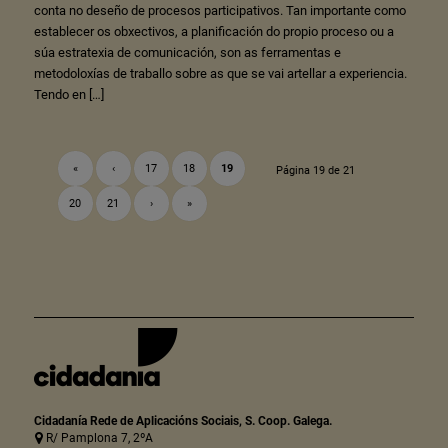
conta no deseño de procesos participativos. Tan importante como
establecer os obxectivos, a planificación do propio proceso ou a
súa estratexia de comunicación, son as ferramentas e
metodoloxías de traballo sobre as que se vai artellar a experiencia.
Tendo en […]
«
‹
17
18
19
Página 19 de 21
20
21
›
»
Cidadanía Rede de Aplicacións Sociais, S. Coop. Galega.
R/ Pamplona 7, 2ºA