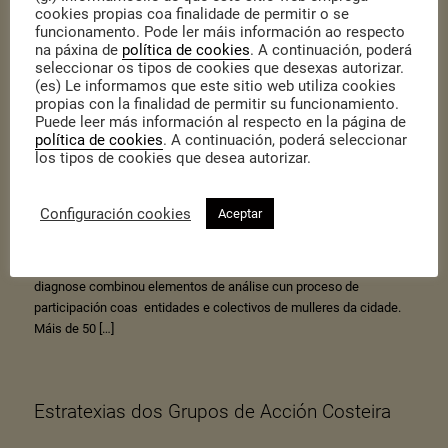
cookies propias coa finalidade de permitir o se
funcionamento. Pode ler máis información ao respecto
na páxina de
política de cookies
. A continuación, poderá
seleccionar os tipos de cookies que desexas autorizar.
Diagnose Desigualdades para Santiago de
(es) Le informamos que este sitio web utiliza cookies
propias con la finalidad de permitir su funcionamiento.
Compostela
Puede leer más información al respecto en la página de
política de cookies
. A continuación, poderá seleccionar
los tipos de cookies que desea autorizar.
22 de enero de 2016
en
Sin categoría
/
por
armando.broz
Cidadania desenvolveu para a Concellería de Igualdade do Concello
Configuración cookies
Aceptar
de Santiago de Compostela a Diagnose Desigualdades, a cal foi
presentada o 21 de xaneiro. Podedes ver unha síntese da mesma
no seguinte enlace: Diagnose_Desigualdades_Compostela A
diagnose combinou elementos de análise cun proceso de
participación coas entidades e colectivos de mulleres da cidade.
Máis de 50 […]
Estratexias dos Grupos de Acción Costeira