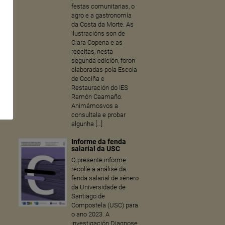
festas comunitarias, o
agro e a gastronomía
da Costa da Morte. As
ilustracións son de
Clara Copena e as
receitas, nesta
segunda edición, foron
elaboradas pola Escola
de Cociña e
Restauración do IES
Ramón Caamaño.
Animámosvos a
consultala e probar
algunha […]
Informe da fenda
salarial da USC
O presente informe
recolle a análise da
fenda salarial de xénero
da Universidade de
Santiago de
Compostela (USC) para
o ano 2023. A
investigación Diagnose