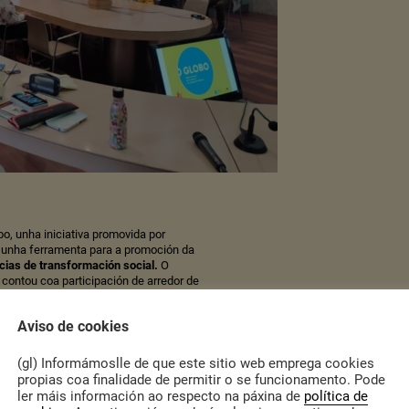
o, unha iniciativa promovida por
 unha ferramenta para a promoción da
cias de transformación social
.
O
 contou coa participación de arredor de
, obradoiros creativos, e conexións
ativas. O momento principal do encontro
Aviso de cookies
ación social, onde as escolas e os
as iniciativas. O Globo continúa
(gl) Informámoslle de que este sitio web emprega cookies
propias coa finalidade de permitir o se funcionamento. Pode
a
,
Microexperiencias transformación social
,
mocidade
,
O Globo
,
ler máis información ao respecto na páxina de
política de
nternacional Galicia