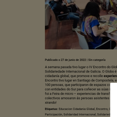
Publicado o 27 de junio de 2022
|
Sin categoría
A semana pasada tivo lugar o IV Encontro do Glob
Solidariedade Internacional de Galicia.
O Globo é
cidadanía global, que promove e recolle
experien
Encontro tivo lugar en Santiago de Compostela, e
100 persoas, que participaron de espazos comúns
con entidades do Sur para coñecer as súas inici
foi a Feira de micro – experiencias de transform
colectivos amosaron ás persoas asistentes as sú
xirando!
Etiquetas:
Educacion Cidadania Global
,
Encontro
,
Galici
Participación
,
Solidaridad Internacional
,
Solidariedade I