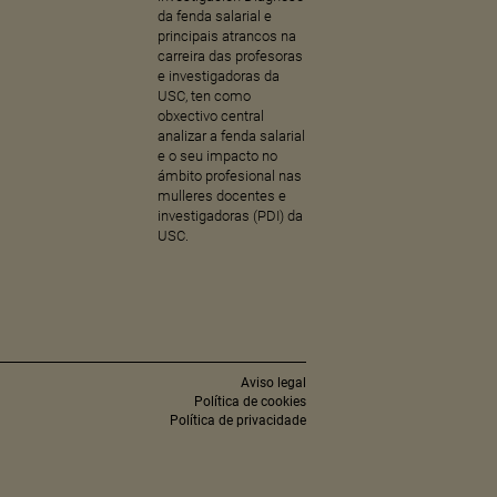
da fenda salarial e
principais atrancos na
carreira das profesoras
e investigadoras da
USC, ten como
obxectivo central
analizar a fenda salarial
e o seu impacto no
ámbito profesional nas
mulleres docentes e
investigadoras (PDI) da
USC.
Aviso legal
Política de cookies
Política de privacidade