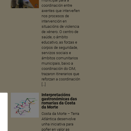
municipal para a
coordinación entre
axentes que interveñen
nos procesos de
intervención en
situacións de violencia
de xénero. O centro de
saúde, o ámbito
educativo, as forzas e
corpos de seguridade,
servizos sociais e
ámbitos comunitarios
municipais, baixo a
coordinación do CIM,
trazaron itinerarios que
reforzan a coordinación
[…]
Interpretacións
gastronómicas das
romarías da Costa
da Morte
Costa da Morte – Terra
Atlántica desenvolve
unha iniciativa para
poñer en valor as