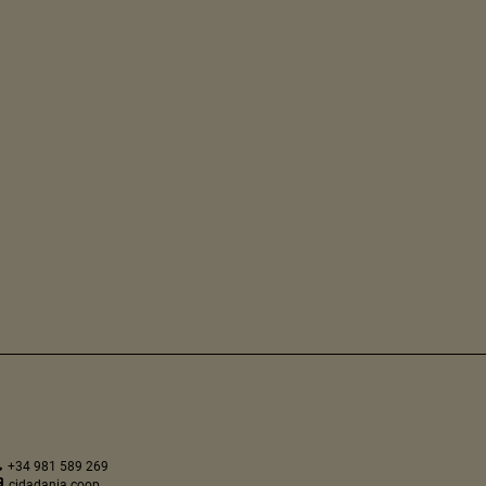
+34 981 589 269
cidadania.coop