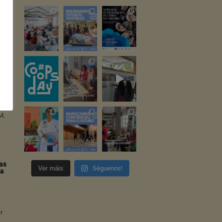
. O
as
os
a
M,
as
Ver máis
Séguenos!
ta
er