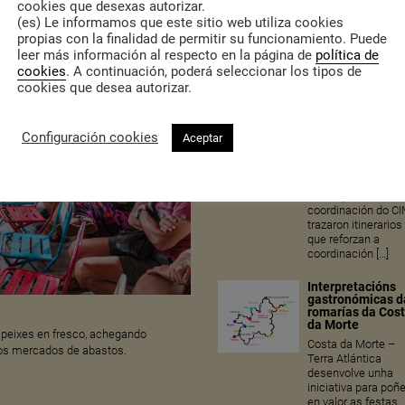
cookies que desexas autorizar.
coordinación entre
(es) Le informamos que este sitio web utiliza cookies
axentes que
interveñen nos
propias con la finalidad de permitir su funcionamiento. Puede
procesos de
leer más información al respecto en la página de
política de
intervención en
cookies
. A continuación, poderá seleccionar los tipos de
situacións de
cookies que desea autorizar.
violencia de xénero
centro de saúde, o
ámbito educativo, 
Configuración cookies
Aceptar
forzas e corpos de
seguridade, serviz
sociais e ámbitos
comunitarios
municipais, baixo 
coordinación do CI
trazaron itinerarios
que reforzan a
coordinación […]
Interpretacións
gastronómicas d
romarías da Cos
da Morte
peixes en fresco, achegando
Costa da Morte –
nos mercados de abastos.
Terra Atlántica
desenvolve unha
iniciativa para poñ
en valor as festas