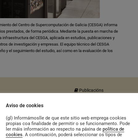
amiento del Centro de Supercomputación de Galicia (CESGA) informa
icios prestados, de forma periódica. Mediante la puesta en marcha de
a infraestructura del CESGA, aplicada en estudios, publicaciones y
ntros de investigación y empresas. El equipo técnico del CESGA
eño y el seguimiento del estudio, así como en la evaluación de los
Publicacións
Protocolo de
nos mercados de
Aviso de cookies
coordinación int
institucional con
a violencia
(gl) Informámoslle de que este sitio web emprega cookies
machista
propias coa finalidade de permitir o se funcionamento. Pode
O Concello de Avió
ler máis información ao respecto na páxina de
política de
elabora un protoco
cookies
. A continuación, poderá seleccionar os tipos de
municipal para a