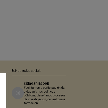
Nas redes sociais
cidadaniacoop
er
tra
Facilitamos a participación da
cidadanía nas políticas
públicas, deseñando procesos
n
de investigación, consultoría e
lo
formación