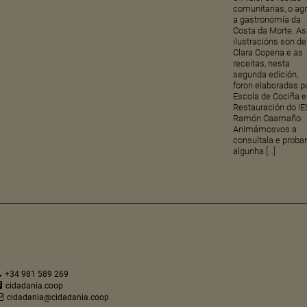
comunitarias, o ag
a gastronomía da
Costa da Morte. As
ilustracións son de
Clara Copena e as
receitas, nesta
segunda edición,
foron elaboradas p
Escola de Cociña e
Restauración do IE
Ramón Caamaño.
Animámosvos a
consultala e proba
algunha […]
+34 981 589 269
cidadania.coop
cidadania@cidadania.coop