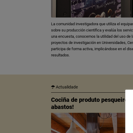
La comunidad investigadora que utiliza el equip
sobre su producción científica y evalúa los serv
una encuesta, conocemos la utilidad del uso de l
proyectos de investigación en Universidades, Ce
participa de forma activa, implicándose en el dis
resultados.
Actualidade
Cociña de produto pesqueiro 
abastos!