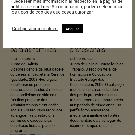
Puede leer más información al respecto en la página de
política de cookies
. A continuación, poderá seleccionar
los tipos de cookies que desea autorizar.
Configuración cookies
Aceptar
Guía de recursos
Catálogo de perfís
para as familias
profesionais
Guías e manuais
Guías e manuais
Xunta de Galicia.
Xunta de Galicia. Consellería de
Vicepresidencia da Igualdade e
Traballo. Dirección Xeral de
do Benestar. Secretaría Xeral de
Formación e Colocación.
Igualdade. 2008 Nesta guía
Instituto Galego das
recollense os principais
Cualificacións 2006. O catálogo
recursos destinados á mellora
recolle unha caracterización
das condicións de vida das
dos perfís profesionais cun
familias por parte das
maior aumento na contratación
Administracións e entidades
nun período de cinco anos. Os
sociais. Os recursos recollidos
perfís foron elaborados
abranguen as prestacións,
mediante a análise de fontes
permisos e excedencias,
documentais e as achegas de
beneficios fiscais, plans e
expertos ocupacionais.…
programas,…