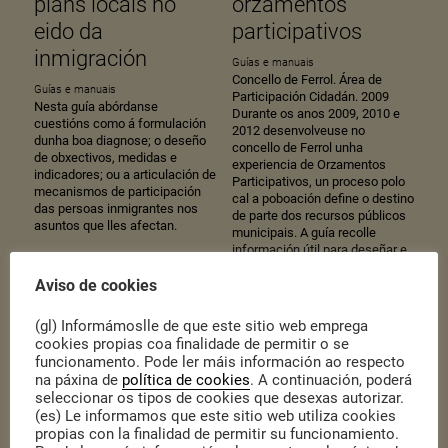
plans locais no
orzamentos
eido da
participativos
inmigración
Guías e manuais
Concello de Ferrol. Área de
Guías e manuais
Participación Cidadán. 2009
Nesta guía abórdanse
Durante os anos 2009, 2010 e
cuestións como á formulación
2012 desenvolveuse no
dunha boa diagnose; o deseño
concello de Ferrol unha
de obxectivos, medidas e
experiencia de Orzamentos
indicadores; ou a articulación de
Participativos, un proceso polo
mecanismos de participación
cal a poboación define o destino
das persoas inmigrantes nos
de parte dos recursos públicos
asuntos que lles afectan.
municipais. A guía recolle
información útil para deseñar e
coordinar a participación das
Aviso de cookies
persoas nos…
(gl) Informámoslle de que este sitio web emprega
cookies propias coa finalidade de permitir o se
funcionamento. Pode ler máis información ao respecto
na páxina de
política de cookies
. A continuación, poderá
seleccionar os tipos de cookies que desexas autorizar.
(es) Le informamos que este sitio web utiliza cookies
propias con la finalidad de permitir su funcionamiento.