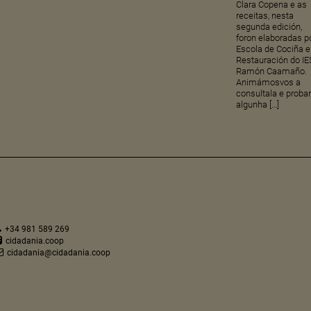
Clara Copena e as
receitas, nesta
segunda edición,
foron elaboradas p
Escola de Cociña e
Restauración do IE
Ramón Caamaño.
Animámosvos a
consultala e proba
algunha […]
+34 981 589 269
cidadania.coop
cidadania@cidadania.coop