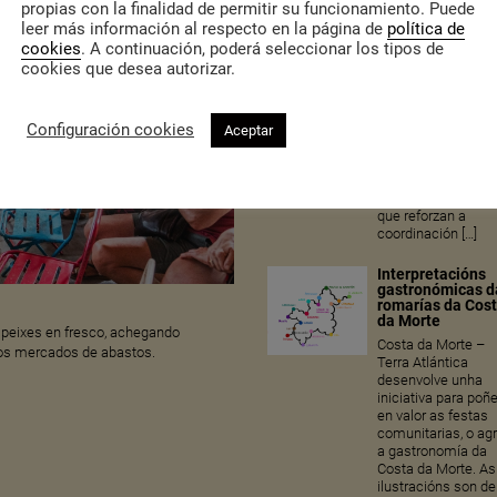
intervención en
propias con la finalidad de permitir su funcionamiento. Puede
situacións de
leer más información al respecto en la página de
política de
violencia de xénero
cookies
. A continuación, poderá seleccionar los tipos de
centro de saúde, o
cookies que desea autorizar.
ámbito educativo, 
forzas e corpos de
seguridade, serviz
sociais e ámbitos
Configuración cookies
Aceptar
comunitarios
municipais, baixo 
coordinación do CI
trazaron itinerarios
que reforzan a
coordinación […]
Interpretacións
gastronómicas d
romarías da Cos
da Morte
peixes en fresco, achegando
Costa da Morte –
nos mercados de abastos.
Terra Atlántica
desenvolve unha
iniciativa para poñ
en valor as festas
comunitarias, o ag
a gastronomía da
Costa da Morte. As
ilustracións son de