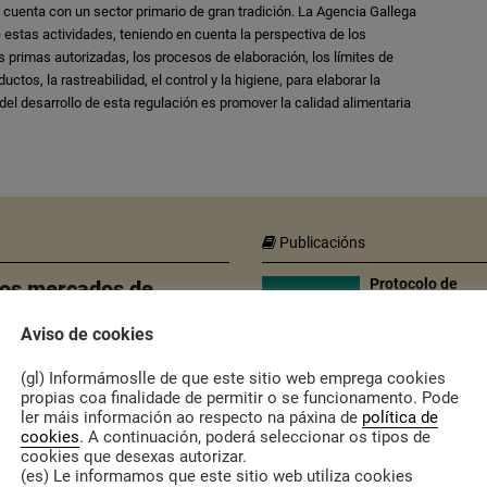
 cuenta con un sector primario de gran tradición. La Agencia Gallega
 estas actividades, teniendo en cuenta la perspectiva de los
s primas autorizadas, los procesos de elaboración, los límites de
tos, la rastreabilidad, el control y la higiene, para elaborar la
 del desarrollo de esta regulación es promover la calidad alimentaria
Publicacións
Protocolo de
nos mercados de
coordinación int
institucional con
a violencia
Aviso de cookies
machista
O Concello de Avió
(gl) Informámoslle de que este sitio web emprega cookies
elabora un protoco
propias coa finalidade de permitir o se funcionamento. Pode
municipal para a
ler máis información ao respecto na páxina de
política de
coordinación entre
cookies
. A continuación, poderá seleccionar os tipos de
axentes que
cookies que desexas autorizar.
interveñen nos
procesos de
(es) Le informamos que este sitio web utiliza cookies