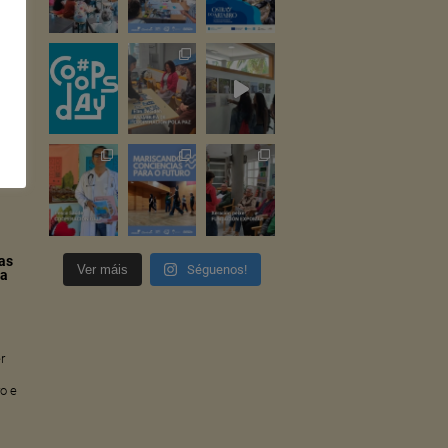
. O
as
os
a
M,
as
Ver máis
Séguenos!
ta
er
ro e