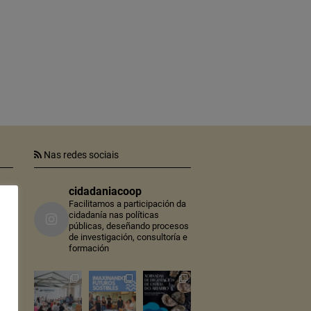
Nas redes sociais
cidadaniacoop
er
tra
Facilitamos a participación da
cidadanía nas políticas
públicas, deseñando procesos
n
de investigación, consultoría e
lo
formación