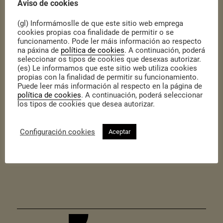
Aviso de cookies
(gl) Informámoslle de que este sitio web emprega
cookies propias coa finalidade de permitir o se
funcionamento. Pode ler máis información ao respecto
na páxina de
política de cookies
. A continuación, poderá
Descargar
seleccionar os tipos de cookies que desexas autorizar.
(es) Le informamos que este sitio web utiliza cookies
propias con la finalidad de permitir su funcionamiento.
Esta guía presenta os diferentes aspectos da organización interna
Puede leer más información al respecto en la página de
política de cookies
. A continuación, poderá seleccionar
dunha cooperativa. Ofrece criterios a tomar en conta para deseñar
los tipos de cookies que desea autorizar.
un modelo propio adaptado a cada
cooperativa. Tamén dá a coñecer en que consiste e cal é a función
dun RRI na cooperativa e formula pasos e instrumentos que
Configuración cookies
Aceptar
axudan a organizar o proceso de deseño ou revisión
dun regulamento interno. Ademais, presenta modelos de regulación
que facilitan a elaboración dun RRI propio.