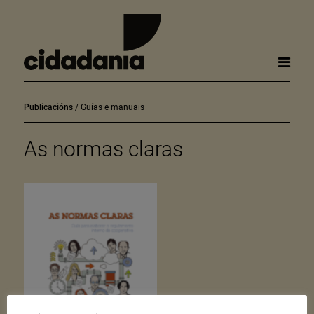
Publicacións
Guías e manuais
As normas claras