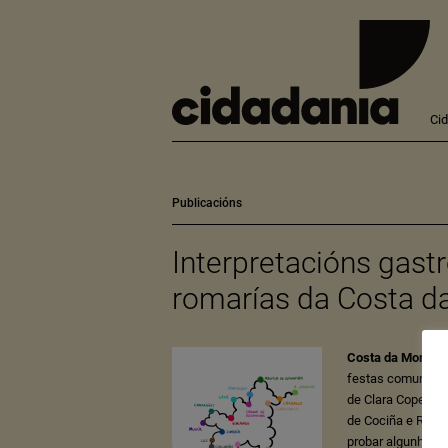
Ci
Publicacións
Interpretacións gas
romarías da Costa d
Costa da Morte – 
festas comunitari
de Clara Copena e
de Cociña e Rest
probar algunha na