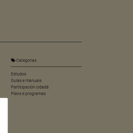
Categorías
Estudos
Guías e manuais
Participación cidadá
Plans e programas