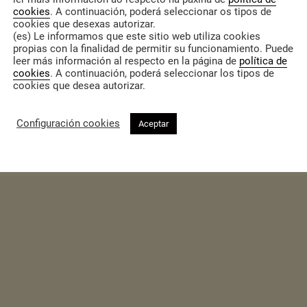
cookies
. A continuación, poderá seleccionar os tipos de
 documento a través deste
enlace
.
cookies que desexas autorizar.
(es) Le informamos que este sitio web utiliza cookies
propias con la finalidad de permitir su funcionamiento. Puede
leer más información al respecto en la página de
política de
cookies
. A continuación, poderá seleccionar los tipos de
cookies que desea autorizar.
Configuración cookies
Aceptar
+34 981 589 269
cidadania.coop
cidadania@cidadania.coop