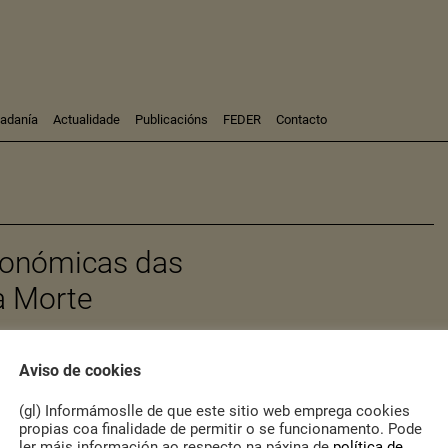
dadanía
Actualidade
Publicacións
FEDER
Contacto
Participación
Investigación
Consultoría
Formación
tronómicas das
a Morte
Terra Atlántica
desenvolve unha iniciativa para poñer en valor as
Aviso de cookies
as, o agro e a gastronomía da Costa da Morte. As ilustracións son
 as receitas, nesta segunda edición, foron elaboradas pola Escola
(gl) Informámoslle de que este sitio web emprega cookies
auración do IES Ramón Caamaño. Animámosvos a consultala e
propias coa finalidade de permitir o se funcionamento. Pode
 vosa casa!
ler máis información ao respecto na páxina de
política de