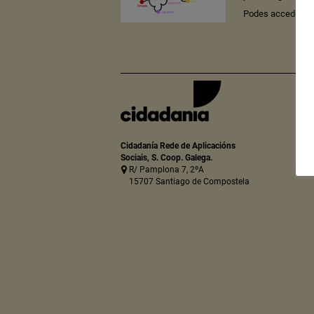
Podes acceder ao
Cidadanía Rede de Aplicacións
Sociais, S. Coop. Galega.
R/ Pamplona 7, 2ºA
15707 Santiago de Compostela