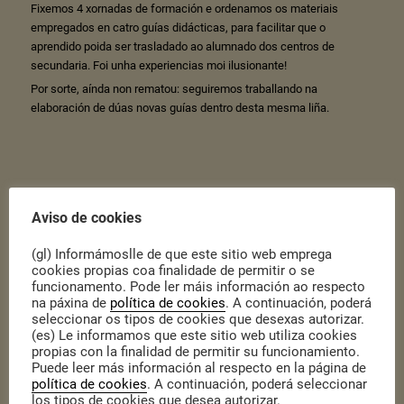
Fixemos 4 xornadas de formación e ordenamos os materiais
empregados en catro guías didácticas, para facilitar que o
aprendido poida ser trasladado ao alumnado dos centros de
secundaria. Foi unha experiencias moi ilusionante!
Por sorte, aínda non rematou: seguiremos traballando na
elaboración de dúas novas guías dentro desta mesma liña.
Guía práctica para facilitar a
Aviso de cookies
participación cidadá
(gl) Informámoslle de que este sitio web emprega
cookies propias coa finalidade de permitir o se
funcionamento. Pode ler máis información ao respecto
Publicado o 12 de Novembro de 2018
|
Actualidade
,
Actualidade
na páxina de
política de cookies
. A continuación, poderá
O Servizo de Atención
seleccionar os tipos de cookies que desexas autorizar.
(es) Le informamos que este sitio web utiliza cookies
e Participación Cidadá
propias con la finalidad de permitir su funcionamiento.
do Goberno de Navarra
Puede leer más información al respecto en la página de
publicou unha serie de
política de cookies
. A continuación, poderá seleccionar
materiais para mostrar
los tipos de cookies que desea autorizar.