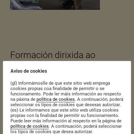
Formación dirixida ao
profesorado no marco do
Aviso de cookies
Globo
(gl) Informámoslle de que este sitio web emprega
cookies propias coa finalidade de permitir o se
funcionamento. Pode ler máis información ao respecto
Publicado o 12 de Xaneiro de 2024
|
Actualidade
na páxina de
política de cookies
. A continuación, poderá
O Globo: observatorio para educar na cidadanía global
seleccionar os tipos de cookies que desexas autorizar.
(es) Le informamos que este sitio web utiliza cookies
consolídase como espazo para a promoción da participación
propias con la finalidad de permitir su funcionamiento.
social, despois de 5 anos de percorrido. As escolas e o
Puede leer más información al respecto en la página de
profesorado son unha peza fundamental deste proxecto para a
política de cookies
. A continuación, poderá seleccionar
transformación social.
los tipos de cookies que desea autorizar.