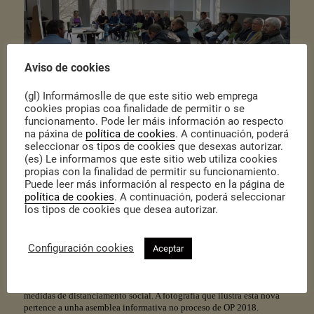
Aviso de cookies
(gl) Informámoslle de que este sitio web emprega
cookies propias coa finalidade de permitir o se
funcionamento. Pode ler máis información ao respecto
Publicado o 24 de Agosto de 2020
|
Actualidade
na páxina de
política de cookies
. A continuación, poderá
seleccionar os tipos de cookies que desexas autorizar.
O
Concello de Ames
aposta un ano mais polo proceso de Orzamentos
Participativos no seu municipio: unha iniciativa na que a veciñanza
(es) Le informamos que este sitio web utiliza cookies
propón e elixe, de forma directa, actuacións a desenvolver polo
propias con la finalidad de permitir su funcionamiento.
Concello durante o ano 2021.
Puede leer más información al respecto en la página de
política de cookies
. A continuación, poderá seleccionar
Este ano o proceso acada unha visión mais ampla, superando as
los tipos de cookies que desea autorizar.
actuacións a nivel de parroquia, e activando a creatividade colectiva
para que as propostas acaden o conxunto do territorio. Así mesmo,
amplíanse os procesos nos que propoñer actividades: á banda do
proceso específico dirixido á mocidade amesá, haberá propostas
Configuración cookies
Aceptar
dirixidas ás mulleres, ao medio ambiente e á cultura.
Ademais, o proceso de Orzamentos Participativos incorporará a
posibilidade de presentar e votar as propostas en liña, debido ás
medidas de distanciamento social. A fotografía que ilustra esta nova
pertence a unha asemblea informativa no proceso de OP 2018.