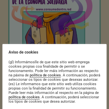
Aviso de cookies
(gl) Informámoslle de que este sitio web emprega
cookies propias coa finalidade de permitir o se
funcionamento. Pode ler máis información ao respecto
na páxina de
política de cookies
. A continuación, poderá
Publicado o 6 de Novembro de 2020
|
Actualidade
seleccionar os tipos de cookies que desexas autorizar.
REAS Red de Redes e a Comisión do mercado Social lanzan unha
(es) Le informamos que este sitio web utiliza cookies
nova campaña para fomentar o consumo de todas as persoas do
propias con la finalidad de permitir su funcionamiento.
circuíto da Economía Solidaria. Para isto, crearon esta
web
na que
Puede leer más información al respecto en la página de
podes rexistrar os teus consumos habituais, así como mirar ofertas
política de cookies
. A continuación, poderá seleccionar
doutras entidades.
los tipos de cookies que desea autorizar.
¿Qué pasaría se a Economía Solidaria consumira dentro da Economía
Solidaria? Mirade o vídeo!