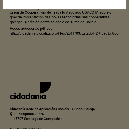
Cidadania vén de publicar un estudo realizado en colaboración coa
cooperativa Intergal, a Federación de Cooperativas Sinerxia e a
Unión de Cooperativas de Traballo Asociado UGACOTA sobre o
grao de implantación das novas tecnoloxías nas cooperativas
galegas. A edición conta co apoio da Xunta de Galicia.
Podes acceder ao pdf aquí:
http://cidadania.blogaliza.org/files/2011/03/EstadoI+D+iSectorCooperati
Cidadanía Rede de Aplicacións Sociais, S. Coop. Galega.
R/ Pamplona 7, 2ºA
15707 Santiago de Compostela