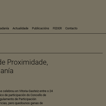
dadanía
Actualidade
Publicacións
FEDER
Contacto
Participación
Investigación
Consultoría
Formación
de Proximidade,
danía
e celebrou en Vitoria-Gasteiz entre o 24
co de participación do Concello de
egulamento de Participación
ncias, pero quedounos ganas de