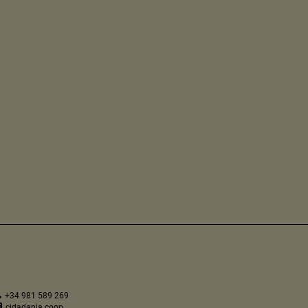
+34 981 589 269
cidadania.coop