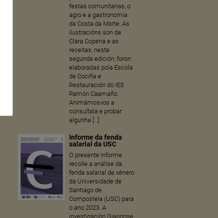
festas comunitarias, o
agro e a gastronomía
da Costa da Morte. As
ilustracións son de
Clara Copena e as
receitas, nesta
segunda edición, foron
elaboradas pola Escola
de Cociña e
Restauración do IES
Ramón Caamaño.
Animámosvos a
consultala e probar
algunha […]
Informe da fenda
salarial da USC
O presente informe
recolle a análise da
fenda salarial de xénero
da Universidade de
Santiago de
Compostela (USC) para
o ano 2023. A
investigación Diagnose