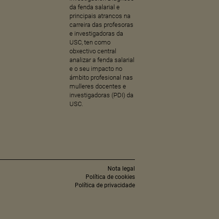
da fenda salarial e
principais atrancos na
carreira das profesoras
e investigadoras da
USC, ten como
obxectivo central
analizar a fenda salarial
e o seu impacto no
ámbito profesional nas
mulleres docentes e
investigadoras (PDI) da
USC.
Nota legal
Política de cookies
Política de privacidade