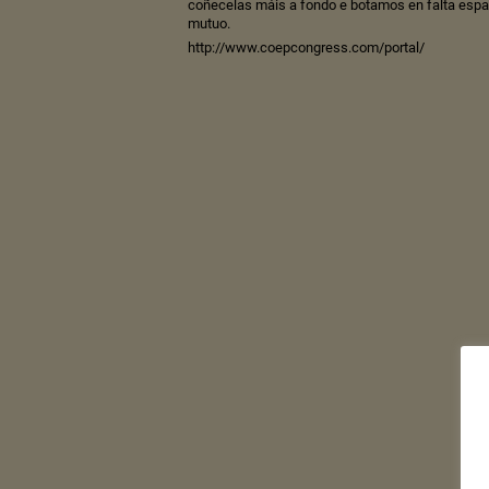
coñecelas máis a fondo e botamos en falta esp
mutuo.
http://www.coepcongress.com/portal/