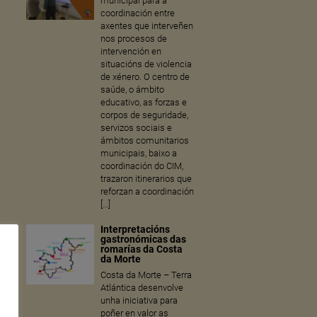
municipal para a
coordinación entre
axentes que interveñen
nos procesos de
intervención en
situacións de violencia
de xénero. O centro de
saúde, o ámbito
educativo, as forzas e
corpos de seguridade,
servizos sociais e
ámbitos comunitarios
municipais, baixo a
coordinación do CIM,
trazaron itinerarios que
reforzan a coordinación
[…]
Interpretacións
gastronómicas das
romarías da Costa
da Morte
Costa da Morte – Terra
Atlántica desenvolve
unha iniciativa para
poñer en valor as