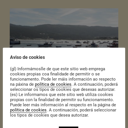
Aviso de cookies
(gl) Informámoslle de que este sitio web emprega
cookies propias coa finalidade de permitir o se
funcionamento. Pode ler máis información ao respecto
na páxina de
política de cookies
. A continuación, poderá
seleccionar os tipos de cookies que desexas autorizar.
(es) Le informamos que este sitio web utiliza cookies
propias con la finalidad de permitir su funcionamiento.
Publicado o 31 de Xullo de 2019
|
Actualidade
,
Actualidade
Puede leer más información al respecto en la página de
Durante o mes de xullo Cidadanía mantivo as primeiras reunións e
política de cookies
. A continuación, poderá seleccionar
entrevistas con distintas persoas profesionais do mar, para
los tipos de cookies que desea autorizar.
presentar esta iniciativa promovida pola Dirección Xeral de
Desenvolvemento Pesqueiro.