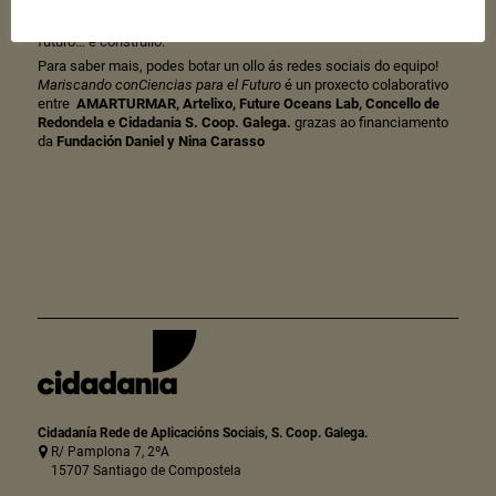
territorio, fomentaremos a concienciación medio ambiental entre a
veciñanza, aprenderemos de experiencias no pasado para mirar ao
futuro… e construílo.
Para saber mais, podes botar un ollo ás redes sociais do equipo!
Mariscando conCiencias para el Futuro
é un proxecto colaborativo
entre
AMARTURMAR
,
Artelixo
,
Future Oceans Lab
,
Concello de
Redondela
e
Cidadania S. Coop. Galega
.
grazas ao financiamento
da
Fundación Daniel y Nina Carasso
Cidadanía Rede de Aplicacións Sociais, S. Coop. Galega.
R/ Pamplona 7, 2ºA
15707 Santiago de Compostela