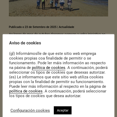
Publicado o 23 de Setembro de 2025
|
Actualidade
Ao longo do mes de outubro daremos comezo a unha iniciativa ao
amparo da convocatoria Arte cidadá: compoñer saberes para
Aviso de cookies
imaxinar e construír futuros sostibles, promovida pola
Fundación
Daniel y Nina Carasso
.
(gl) Informámoslle de que este sitio web emprega
Este proxecto nace das ganas de dar continuidade ao camiño
emprendido por
Mariscadoras ConCiencia
(ANMUPESCA)
, cuxo
cookies propias coa finalidade de permitir o se
obxectivo foi o de fortalecer a transferencia de coñecemento entre
funcionamento. Pode ler máis información ao respecto
mariscadoras e persoal investigador.
na páxina de
política de cookies
. A continuación, poderá
seleccionar os tipos de cookies que desexas autorizar.
Mariscando conCiencias para o futuro
afonda nesa relación de
(es) Le informamos que este sitio web utiliza cookies
confianza e transferencia de saberes populares e técnicos, unindo
unha nova disciplina: as artes. A través do colectivo Artelixo, e
propias con la finalidad de permitir su funcionamiento.
tamén da danza contemporánea como medio de expresión,
Puede leer más información al respecto en la página de
poremos en común saberes e futuros coas mariscadoras a pé e a
política de cookies
. A continuación, poderá seleccionar
flote de Redondela.
los tipos de cookies que desea autorizar.
Ao longo deste ano e o que vén faremos un percorrido polo pasado,
o presente e o futuro da pesca costeira artesanal na enseada de
San Simón. A través de distintas actividades faremos mais visible
Configuración cookies
Aceptar
a figura das mulleres e homes de mar como coidadoras do