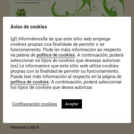
Aviso de cookies
(gl) Informámoslle de que este sitio web emprega
Publicado o 15 de Marzo de 2019
|
Actualidade
,
Actualidade
cookies propias coa finalidade de permitir o se
O día 6 de abril terá lugar no
Centro Equal
, en Coles, Ourense, a 4º
funcionamento. Pode ler máis información ao respecto
edición do
Encontro de Economía Alternativa e Solidaria
organizada
na páxina de
política de cookies
. A continuación, poderá
por
REAS Galicia
.
seleccionar os tipos de cookies que desexas autorizar.
(es) Le informamos que este sitio web utiliza cookies
Este encontro pretende ser un espazo onde tecer rede entre as
propias con la finalidad de permitir su funcionamiento.
diferentes entidades que queiran participar, así que animámosvos
a facer a inscrición premendo neste
enlace
.
Puede leer más información al respecto en la página de
política de cookies
. A continuación, poderá seleccionar
Este é o programa do día:
los tipos de cookies que desea autorizar.
11.00 – 11.15h REAS, e isto para que serve?
11.15 – 13.00h REAScunchiño. Micropresentacións das entidades
presentes no Encontro.
Configuración cookies
Aceptar
13.00 – 14.30h Dinamizar un mercado social (mesa + obradoiro)
14.30 – 16.30h Xantar e paseo para tecer rede.
16.30 – 18.00h Actividade lúdica sobre consumo responsable.
Vémonos o día 6!