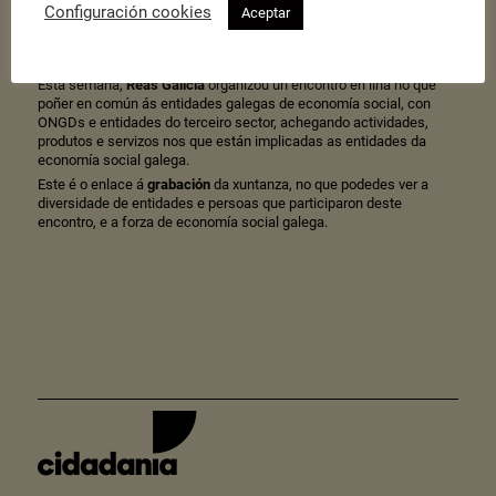
Configuración cookies
Aceptar
Publicado o 28 de Outubro de 2020
|
Actualidade
Esta semana,
Reas
Galicia
organizou un encontro en liña no que
poñer en común ás entidades galegas de economía social, con
ONGDs e entidades do terceiro sector, achegando actividades,
produtos e servizos nos que están implicadas as entidades da
economía social galega.
Este é o enlace á
grabación
da xuntanza, no que podedes ver a
diversidade de entidades e persoas que participaron deste
encontro, e a forza de economía social galega.