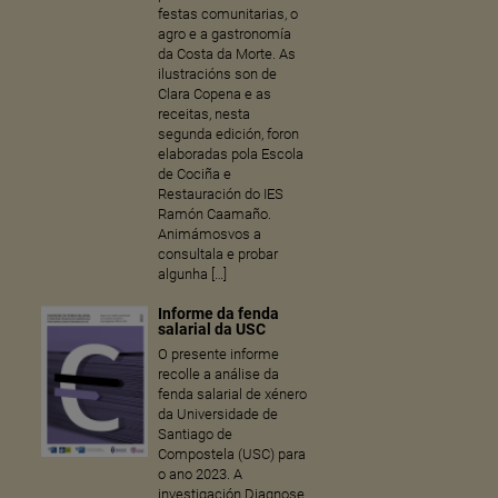
festas comunitarias, o
agro e a gastronomía
da Costa da Morte. As
ilustracións son de
Clara Copena e as
receitas, nesta
segunda edición, foron
elaboradas pola Escola
de Cociña e
Restauración do IES
Ramón Caamaño.
Animámosvos a
consultala e probar
algunha […]
Informe da fenda
salarial da USC
O presente informe
recolle a análise da
fenda salarial de xénero
da Universidade de
Santiago de
Compostela (USC) para
o ano 2023. A
investigación Diagnose