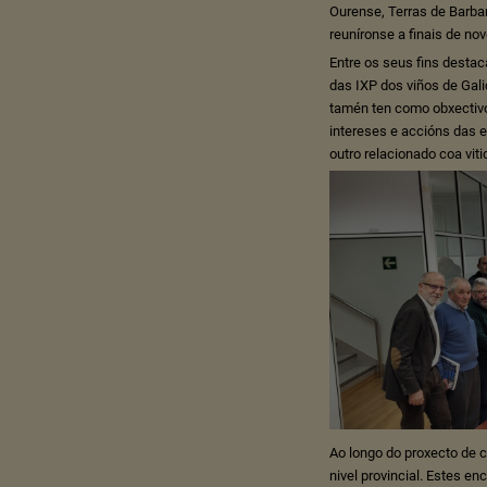
Ourense, Terras de Barban
reuníronse a finais de no
Entre os seus fins dest
das IXP dos viños de Ga
tamén ten como obxectivo 
intereses e accións das e
outro relacionado coa viti
Ao longo do proxecto de 
nivel provincial. Estes e