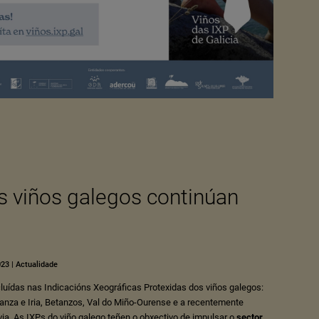
s viños galegos continúan
023
|
Actualidade
cluídas nas
Indicacións Xeográficas Protexidas
dos viños galegos:
anza e Iria
,
Betanzos
,
Val do Miño-Ourense
e a recentemente
via
. As IXPs do viño galego teñen o obxectivo de impulsar o
sector