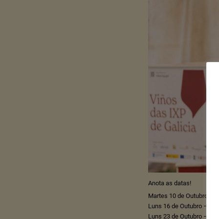
Anota as datas!
Martes 10 de Outubro – Ed
Luns 16 de Outubro – Cen
Luns 23 de Outubro – Esp