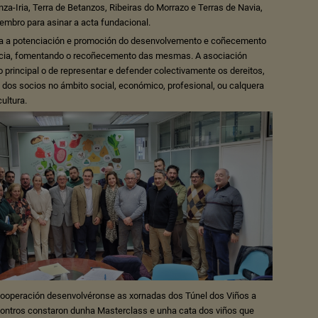
za-Iria, Terra de Betanzos, Ribeiras do Morrazo e Terras de Navia,
vembro para asinar a acta fundacional.
aca a potenciación e promoción do desenvolvemento e coñecemento
licia, fomentando o recoñecemento das mesmas. A asociación
principal o de representar e defender colectivamente os dereitos,
 dos socios no ámbito social, económico, profesional, ou calquera
cultura.
cooperación desenvolvéronse as xornadas dos Túnel dos Viños a
ncontros constaron dunha Masterclass e unha cata dos viños que