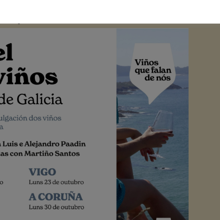
a de cata Paadín (A Coruña)
e no seguinte
enlace
.