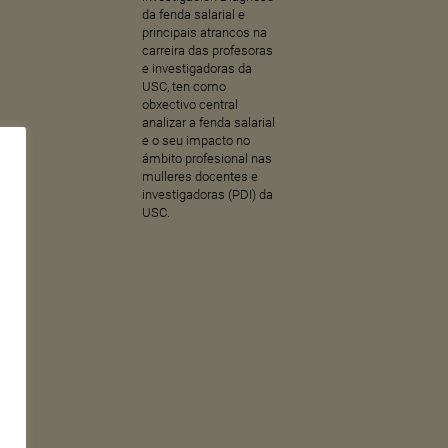
da fenda salarial e
principais atrancos na
carreira das profesoras
e investigadoras da
USC, ten como
obxectivo central
analizar a fenda salarial
e o seu impacto no
ámbito profesional nas
mulleres docentes e
investigadoras (PDI) da
USC.