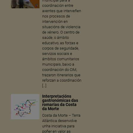
municipal para a
coordinación entre
axentes que interveñen
nos procesos de
intervención en
situacións de violencia
de xénero. O centro de
saúde, o ámbito
educativo, as forzas e
corpos de seguridade,
servizos sociais e
ámbitos comunitarios
municipais, baixo a
coordinación do CIM,
trazaron itinerarios que
reforzan a coordinación
[…]
Interpretacións
gastronómicas das
romarías da Costa
da Morte
Costa da Morte – Terra
Atlántica desenvolve
unha iniciativa para
poñer en valor as