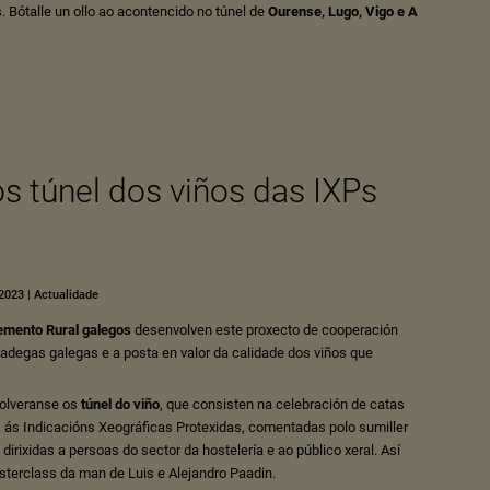
 Bótalle un ollo ao acontencido no túnel de
Ourense
,
Lugo
,
Vigo
e
A
 túnel dos viños das IXPs
 2023
|
Actualidade
emento Rural galegos
desenvolven este proxecto de cooperación
 adegas galegas e a posta en valor da calidade dos viños que
olveranse os
túnel do viño
, que consisten na celebración de catas
s ás Indicacións Xeográficas Protexidas, comentadas polo sumiller
irixidas a persoas do sector da hostelería e ao público xeral. Así
erclass da man de Luis e Alejandro Paadin.