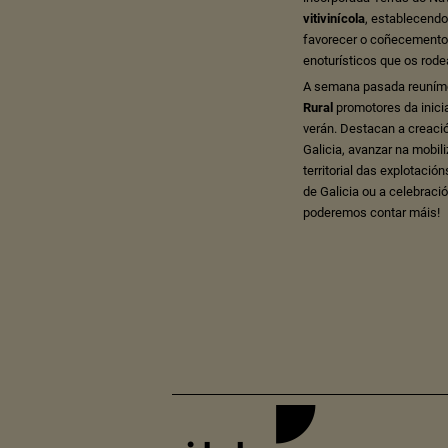
vitivinícola
, establecendo
favorecer o coñecemento 
enoturísticos que os rode
A semana pasada reunímo
Rural
promotores da inicia
verán. Destacan a creaci
Galicia, avanzar na mobil
territorial das explotació
de Galicia ou a celebraci
poderemos contar máis!