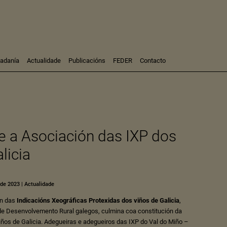
dadanía
Actualidade
Publicacións
FEDER
Contacto
Participación
Investigación
Consultoría
Formación
e a Asociación das IXP dos
licia
 de 2023
|
Actualidade
ón das
Indicacións Xeográficas Protexidas dos viños de Galicia
,
e Desenvolvemento Rural galegos, culmina coa constitución da
iños de Galicia. Adegueiras e adegueiros das IXP do Val do Miño –