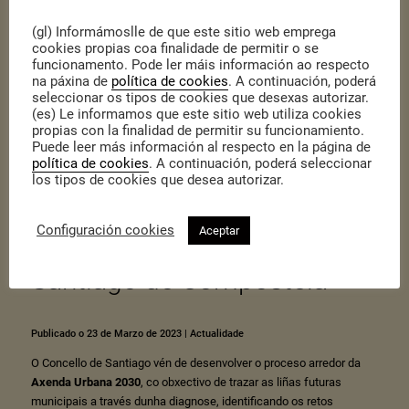
(gl) Informámoslle de que este sitio web emprega
cookies propias coa finalidade de permitir o se
funcionamento. Pode ler máis información ao respecto
na páxina de
política de cookies
. A continuación, poderá
seleccionar os tipos de cookies que desexas autorizar.
(es) Le informamos que este sitio web utiliza cookies
propias con la finalidad de permitir su funcionamiento.
Puede leer más información al respecto en la página de
política de cookies
. A continuación, poderá seleccionar
Organizamos encontros
los tipos de cookies que desea autorizar.
emprendedores no marco
Configuración cookies
Aceptar
da Axenda Urbana 2030 de
Santiago de Compostela
Publicado o 23 de Marzo de 2023
|
Actualidade
O Concello de Santiago vén de desenvolver o proceso arredor da
Axenda Urbana 2030
, co obxectivo de trazar as liñas futuras
municipais a través dunha diagnose, identificando os retos