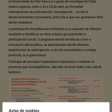
A Universidade do País Vasco e o grupo de investigación Parte
Hartuz organiza, entre o 26 e 28 de abril, as Xornadas
Internacionais de participación, investigación – acción e
desenvolvemento comunitario, unha cita á que non queríamos falta
dende Cidadanía.
A participación de poñencias referentes e os espazos de reflexión
axudarán a identificar os retos actuais que presentan a
participación social. O programa aborda temáticas como a
innovación democrática, as aprendizaxes dende diversas
experiencias de participación, a acción comunitaria e o arraigo
territorial, ou a gobernanza.
Participar de xornadas inspiradoras impúlsanos a mellorar os
procesos que acompañamos, ademáis de tecer redes máis alá do
territorio.
Aviso de cookies