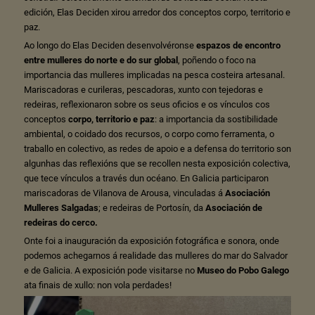
edición, Elas Deciden xirou arredor dos conceptos corpo, territorio e
paz.
Ao longo do Elas Deciden desenvolvéronse
espazos de encontro
entre mulleres do norte e do sur global
, poñendo o foco na
importancia das mulleres implicadas na pesca costeira artesanal.
Mariscadoras e curileras, pescadoras, xunto con tejedoras e
redeiras, reflexionaron sobre os seus oficios e os vínculos cos
conceptos
corpo, territorio e paz
: a importancia da sostibilidade
ambiental, o coidado dos recursos, o corpo como ferramenta, o
traballo en colectivo, as redes de apoio e a defensa do territorio son
algunhas das reflexións que se recollen nesta exposición colectiva,
que tece vínculos a través dun océano. En Galicia participaron
mariscadoras de Vilanova de Arousa, vinculadas á
Asociación
Mulleres Salgadas
; e redeiras de Portosín, da
Asociación de
redeiras do cerco.
Onte foi a inauguración da exposición fotográfica e sonora, onde
podemos achegarnos á realidade das mulleres do mar do Salvador
e de Galicia. A exposición pode visitarse no
Museo do Pobo Galego
ata finais de xullo: non vola perdades!