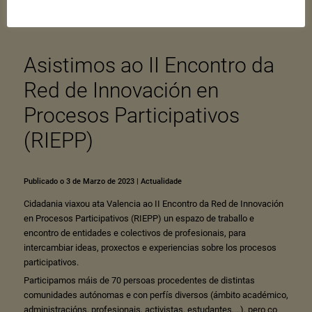
Asistimos ao II Encontro da
Red de Innovación en
Procesos Participativos
(RIEPP)
Publicado o 3 de Marzo de 2023
|
Actualidade
Cidadania viaxou ata Valencia ao II Encontro da Red de Innovación
en Procesos Participativos (RIEPP) un espazo de
traballo e
encontro de entidades e colectivos de profesionais, para
intercambiar
ideas,
proxectos e experiencias sobre los procesos
participativos.
Participamos máis de 70 persoas procedentes de distintas
comunidades autónomas e con perfís diversos (ámbito académico,
administracións, profesionais, activistas, estudantes,…), pero co