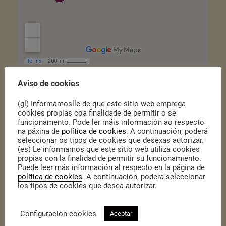
Ademáis, queremos poñer en valor as conclusións recollidas neste
Aviso de cookies
documento
, sobre as Xornadas desenvoltas no mes de febreiro en
Valencia, baixo o nome “Cara a democracia participativa: avaliar,
(gl) Informámoslle de que este sitio web emprega
comunicar, lexislar”.
cookies propias coa finalidade de permitir o se
funcionamento. Pode ler máis información ao respecto
na páxina de
política de cookies
. A continuación, poderá
seleccionar os tipos de cookies que desexas autorizar.
(es) Le informamos que este sitio web utiliza cookies
propias con la finalidad de permitir su funcionamiento.
Puede leer más información al respecto en la página de
política de cookies
. A continuación, poderá seleccionar
los tipos de cookies que desea autorizar.
Configuración cookies
Aceptar