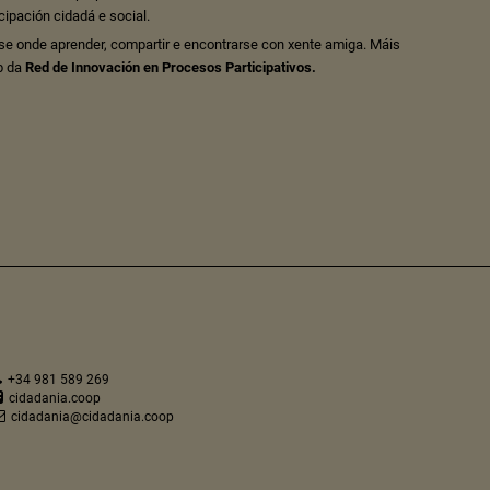
cipación cidadá e social.
se onde aprender, compartir e encontrarse con xente amiga. Máis
b da
Red de Innovación en Procesos Participativos.
+34 981 589 269
cidadania.coop
cidadania@cidadania.coop