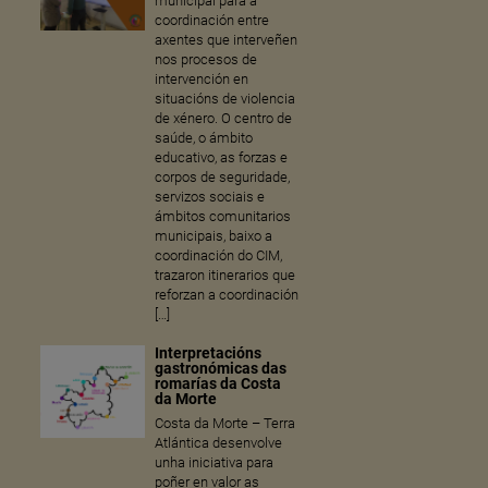
municipal para a
coordinación entre
axentes que interveñen
nos procesos de
intervención en
situacións de violencia
de xénero. O centro de
saúde, o ámbito
educativo, as forzas e
corpos de seguridade,
servizos sociais e
ámbitos comunitarios
municipais, baixo a
coordinación do CIM,
trazaron itinerarios que
reforzan a coordinación
[…]
Interpretacións
gastronómicas das
romarías da Costa
da Morte
Costa da Morte – Terra
Atlántica desenvolve
unha iniciativa para
poñer en valor as