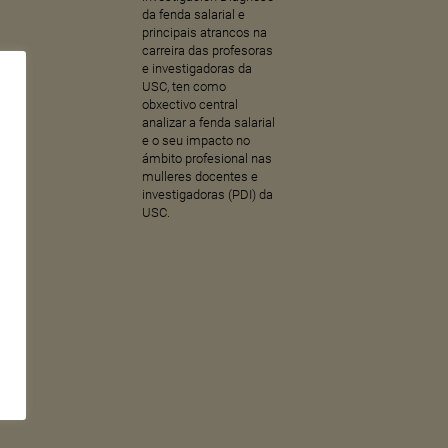
da fenda salarial e
principais atrancos na
carreira das profesoras
e investigadoras da
USC, ten como
obxectivo central
analizar a fenda salarial
e o seu impacto no
ámbito profesional nas
mulleres docentes e
investigadoras (PDI) da
USC.