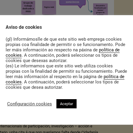
Aviso de cookies
(gl) Informámoslle de que este sitio web emprega cookies
propias coa finalidade de permitir o se funcionamento. Pode
ler máis información ao respecto na páxina de
política de
cookies
. A continuación, poderá seleccionar os tipos de
os nas Xornadas
cookies que desexas autorizar.
(es) Le informamos que este sitio web utiliza cookies
ais de participación,
propias con la finalidad de permitir su funcionamiento. Puede
leer más información al respecto en la página de
política de
ón – acción e
cookies
. A continuación, poderá seleccionar los tipos de
cookies que desea autorizar.
emento comunitario
Configuración cookies
Aceptar
023
|
Actualidade
sco e o grupo de investigación Parte Hartuz organiza, entre o 26 e
nternacionais de participación, investigación – acción e
rio, unha cita á que non queríamos falta dende Cidadanía.