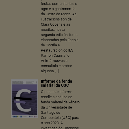
festas comunitarias, o
agro e a gastronomía
da Costa da Morte. As
ilustracións son de
Clara Copena e as
receitas, nesta
segunda edición, foron
elaboradas pola Escola
de Cociña e
Restauración do IES
Ramón Caamaño.
Animámosvos a
consultala e probar
algunha […]
Informe da fenda
salarial da USC
O presente informe
recolle a análise da
fenda salarial de xénero
da Universidade de
Santiago de
Compostela (USC) para
o ano 2023. A
investigación Diagnose