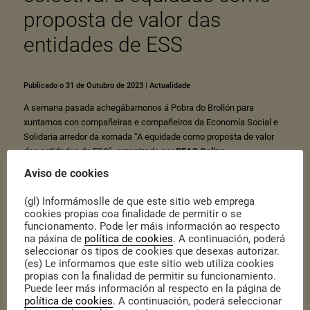
proposta de valor das
entidades de ESS
Publicado o 31 de Outubro de 2023
|
Actualidade
A semana pasada achegábamonos á Pobra do Brollón para
xuntarnos con compañeiras e compañeiros da Economía Social e
Solidaria arredor da xornada “A equidade como proposta de valor
das entidades de ESS”, organizada por
REAS Galiza
.
Aviso de cookies
(gl) Informámoslle de que este sitio web emprega
cookies propias coa finalidade de permitir o se
funcionamento. Pode ler máis información ao respecto
na páxina de
política de cookies
. A continuación, poderá
seleccionar os tipos de cookies que desexas autorizar.
(es) Le informamos que este sitio web utiliza cookies
propias con la finalidad de permitir su funcionamiento.
Puede leer más información al respecto en la página de
política de cookies
. A continuación, poderá seleccionar