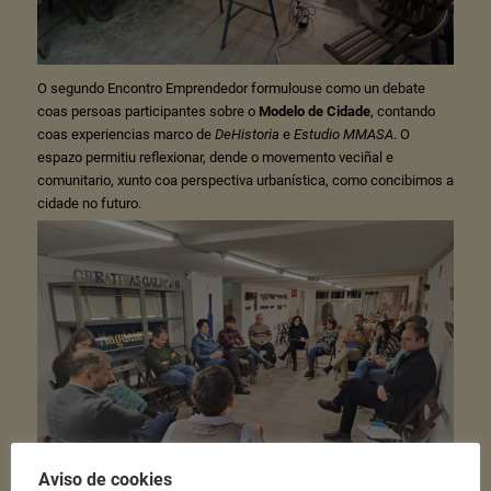
O segundo Encontro Emprendedor formulouse como un debate
coas persoas participantes sobre o
Modelo de Cidade
, contando
coas experiencias marco de
DeHistoria
e
Estudio MMASA
. O
espazo permitiu reflexionar, dende o movemento veciñal e
comunitario, xunto coa perspectiva urbanística, como concibimos a
cidade no futuro.
Aviso de cookies