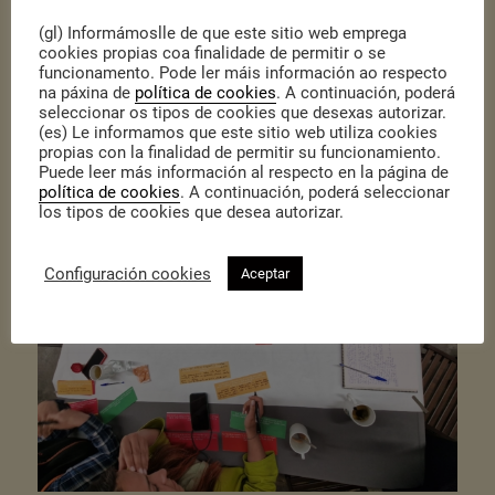
(gl) Informámoslle de que este sitio web emprega
cookies propias coa finalidade de permitir o se
No terceiro Encontro Emprendedor abordamos a temática do
funcionamento. Pode ler máis información ao respecto
Cambio Climático e Resiliencia
, achegándonos á experiencia de
na páxina de
política de cookies
. A continuación, poderá
seleccionar os tipos de cookies que desexas autorizar.
Feitoría Verde
como referente na educación ambiental. Puidemos,
(es) Le informamos que este sitio web utiliza cookies
ademais, poñer en común accións que se deben promover a nivel
propias con la finalidad de permitir su funcionamiento.
local para paliar os impactos negativos desta crise global.
Puede leer más información al respecto en la página de
política de cookies
. A continuación, poderá seleccionar
los tipos de cookies que desea autorizar.
Configuración cookies
Aceptar