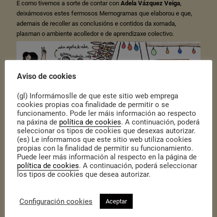
E como tivemos a sorte de contar con
Adela Vázquez Veiga
,
deixámosvos estes fermosos Memogramas que elaborou e que,
ademais de recoller as conclusións e contidos da xornada,
plasman o ambiente acolledor e de aprendizaxe colectivo.
Aviso de cookies
(gl) Informámoslle de que este sitio web emprega
cookies propias coa finalidade de permitir o se
funcionamento. Pode ler máis información ao respecto
na páxina de
política de cookies
. A continuación, poderá
seleccionar os tipos de cookies que desexas autorizar.
(es) Le informamos que este sitio web utiliza cookies
propias con la finalidad de permitir su funcionamiento.
Puede leer más información al respecto en la página de
política de cookies
. A continuación, poderá seleccionar
los tipos de cookies que desea autorizar.
Configuración cookies
Aceptar