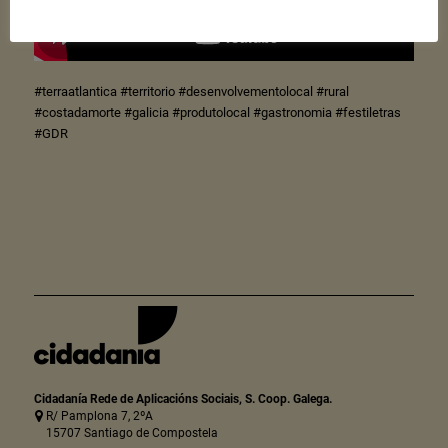
#terraatlantica #territorio #desenvolvementolocal #rural
#costadamorte #galicia #produtolocal #gastronomia #festiletras
#GDR
Cidadanía Rede de Aplicacións Sociais, S. Coop. Galega.
R/ Pamplona 7, 2ºA
15707 Santiago de Compostela