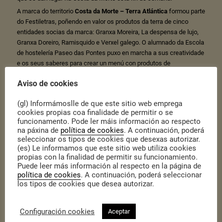
A marca do territorio
Costa da Morte – Terra Atlántica
formou parte
do Festiletras, poñendo en valor os produtos da terra de cinco
entidades socias da marca: Granxa Moreira, La despensa de lujo,
Granxa Doreiro, Ramisquido e Verxel galego. O alumnado da Escola
de hostelería Paseo das Pontes puxo en marcha a sus creatividade
e os seus saberes para crear un menú con produtos de
proximidade nesta demostración gastronómica.
Aviso de cookies
Costa da Morte – Terra Atlántica é unha marca do territorio baixo a
que se amparan distintas empresas e servizos co obxectivo de
(gl) Informámoslle de que este sitio web emprega
potenciar a identidade da Costa da Morte
, en base ao reforzo e á
cookies propias coa finalidade de permitir o se
distinción da produción local, baixo uns parámetros de calidade e
funcionamento. Pode ler máis información ao respecto
valor diferencial. O
Grupo de Desenvolvemento Rural Costa da
na páxina de
política de cookies
. A continuación, poderá
Morte
seleccionar os tipos de cookies que desexas autorizar.
é o promotor desta marca.
(es) Le informamos que este sitio web utiliza cookies
propias con la finalidad de permitir su funcionamiento.
Puede leer más información al respecto en la página de
política de cookies
. A continuación, poderá seleccionar
los tipos de cookies que desea autorizar.
Configuración cookies
Aceptar