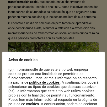
transformación social
, que constituen un observatorio da
participación social. Dende o ano 2019, estas iniciativas nacen das
inquedanzas do alumnado e da poboación, que se organizan para
poñer en marcha accións que inciden na mellora da sua contorna.
O encontro é un día de celebración pero tamén de aprendizaxe,
onde combinamos a arte, o humor, a reflexión e a exposición das
microexperiencias de transformación social a través dunha feira na
que as persoas promotoras son as protagonistas.
Aviso de cookies
(gl) Informámoslle de que este sitio web emprega
cookies propias coa finalidade de permitir o se
funcionamento. Pode ler máis información ao respecto
na páxina de
política de cookies
. A continuación, poderá
seleccionar os tipos de cookies que desexas autorizar.
(es) Le informamos que este sitio web utiliza cookies
propias con la finalidad de permitir su funcionamiento.
Puede leer más información al respecto en la página de
política de cookies
. A continuación, poderá seleccionar