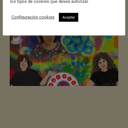
los tipos de cookies que desea autorizar.
Podes coñecer máis sobre O Globo visitando a
páxina web
e as
RRSS
! Plasmamos, ademáis, este resumo gráfico do acontecido ao
Configuración cookies
Aceptar
longo do V Encontro e elaborado pola artista
Idoia de Luxán.