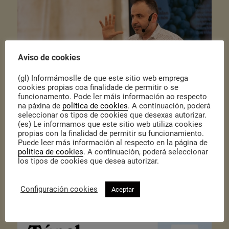
Aviso de cookies
(gl) Informámoslle de que este sitio web emprega
cookies propias coa finalidade de permitir o se
funcionamento. Pode ler máis información ao respecto
na páxina de
política de cookies
. A continuación, poderá
seleccionar os tipos de cookies que desexas autorizar.
(es) Le informamos que este sitio web utiliza cookies
propias con la finalidad de permitir su funcionamiento.
Anota as datas!
Puede leer más información al respecto en la página de
Martes 10 de Outubro – Edificio da Deputación Provincial de Lugo
política de cookies
. A continuación, poderá seleccionar
(Lugo)
los tipos de cookies que desea autorizar.
Luns 16 de Outubro – Centro Cultural Marcos Valcárcel (Ourense)
Luns 23 de Outubro – Espacio Muta (Vigo)
Configuración cookies
Aceptar
Luns 30 de Outubro – Aula de cata Paadín (A Coruña)
Podes inscribirte de balde no seguinte
enlace
.