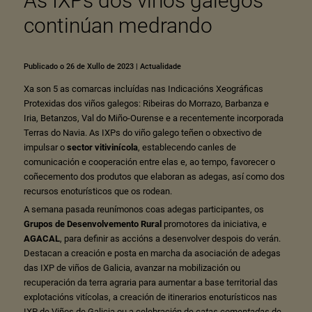
As IXPs dos viños galegos
continúan medrando
Publicado o 26 de Xullo de 2023
|
Actualidade
Xa son 5 as comarcas incluídas nas
Indicacións Xeográficas
Protexidas
dos viños galegos:
Ribeiras do Morrazo
,
Barbanza e
Iria
,
Betanzos
,
Val do Miño-Ourense
e a recentemente incorporada
Terras do Navia
. As IXPs do viño galego teñen o obxectivo de
impulsar o
sector vitivinícola
, establecendo canles de
comunicación e cooperación entre elas e, ao tempo, favorecer o
coñecemento dos produtos que elaboran as adegas, así como dos
recursos enoturísticos que os rodean.
A semana pasada reunímonos coas adegas participantes, os
Grupos de Desenvolvemento Rural
promotores da iniciativa, e
AGACAL
, para definir as accións a desenvolver despois do verán.
Destacan a creación e posta en marcha da asociación de adegas
das IXP de viños de Galicia, avanzar na mobilización ou
recuperación da terra agraria para aumentar a base territorial das
explotacións vitícolas, a creación de itinerarios enoturísticos nas
IXP de Viños de Galicia ou a celebración de
catas comentadas
de