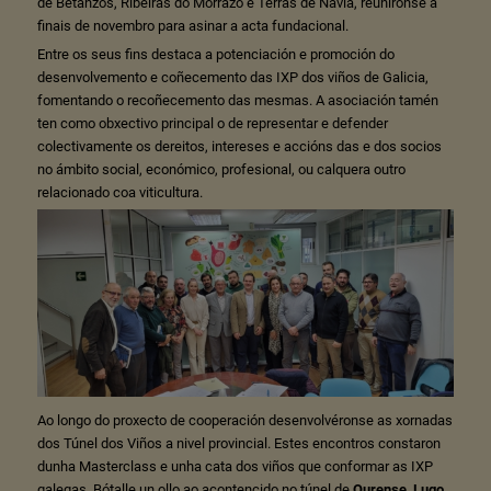
de Betanzos, Ribeiras do Morrazo e Terras de Navia, reuníronse a
finais de novembro para asinar a acta fundacional.
Entre os seus fins destaca a potenciación e promoción do
desenvolvemento e coñecemento das IXP dos viños de Galicia,
fomentando o recoñecemento das mesmas. A asociación tamén
ten como obxectivo principal o de representar e defender
colectivamente os dereitos, intereses e accións das e dos socios
no ámbito social, económico, profesional, ou calquera outro
relacionado coa viticultura.
Ao longo do proxecto de cooperación desenvolvéronse as xornadas
dos Túnel dos Viños a nivel provincial. Estes encontros constaron
dunha Masterclass e unha cata dos viños que conformar as IXP
galegas. Bótalle un ollo ao acontencido no túnel de
Ourense
,
Lugo
,