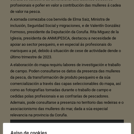
profseionais e poñer en valor a contribución das mulleres á cadea
de valor na pesca.
A xornada comezaba coa benvida de Elma Saiz, Ministra de
inclusión, Seguridad Social y migraciones, e de Valentín González
Formoso, presidente da Deputación da Coruña. Rita Miguez de la
Iglesia, presidenta de ANMUPESCA, destacou a necesidade de
apoiar ao sector pesqueiro, e en especial ás profesionais do
marisqueo a pé, debido á situación de cese de actividade dende o
último trimestre de 2023.
A elaboración do mapa requiriu labores de investigación e traballo
de campo. Poden consultarse os datos da presenza das mulleres
da pesca, da transformación de produto pesqueiro e da súa
comercialización a través das capas seleccionables do mapa, así
como as fotografías tomadas durante o traballo de campo e
cedidas polas profesionais e as confrarías de pescadores.
Ademais, pode consultarse a presenza no territorio das redeiras e o
asociacionismo das mulleres do mar, dada a súa especial
relevancia na provincia da Coruña.
Aviso de cookies