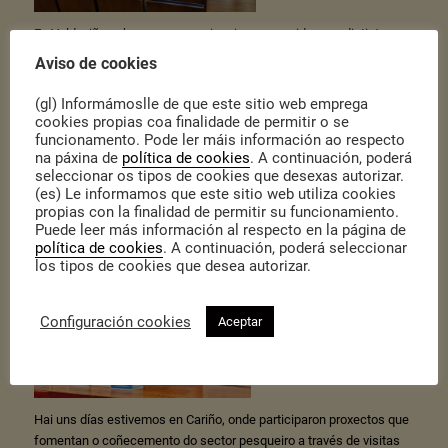
En Valdoviño achegamos experiencias promovidas por distintas
administracións cara a un
turismo sostible
, coñecendo a iniciativa
Aviso de cookies
do Xeoparque Cabo Ortegal, e MardaPobra, onde as mariscadoras
colaboran co Concello para amosar o seu traballo. En Xove
(gl) Informámoslle de que este sitio web emprega
abordamos a
cultura marítima
, coñecendo de cerca a experiencia
cookies propias coa finalidade de permitir o se
Eu fun de vivo, recuperando o patrimonio inmaterial de San Andrés
funcionamento. Pode ler máis información ao respecto
na páxina de
política de cookies
. A continuación, poderá
de Teixido, e aAntena vinculado á historia dos naufraxios na Costa
seleccionar os tipos de cookies que desexas autorizar.
da Morte.
(es) Le informamos que este sitio web utiliza cookies
propias con la finalidad de permitir su funcionamiento.
Puede leer más información al respecto en la página de
política de cookies
. A continuación, poderá seleccionar
los tipos de cookies que desea autorizar.
Configuración cookies
Aceptar
Hai uns días estivemos en Cariño, onde participaron proxectos que
fomentan o coñecemento do sector pesqueiro a través de visitas