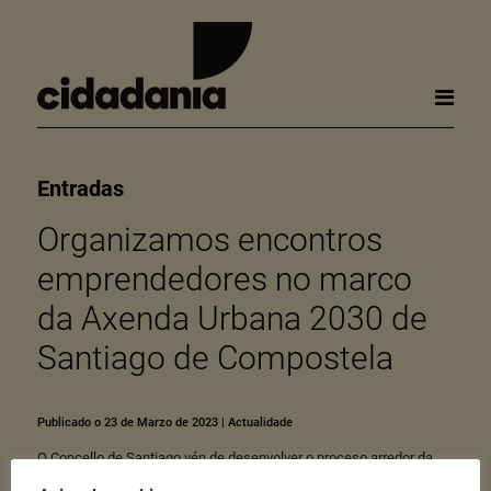
Entradas
Organizamos encontros
emprendedores no marco
da Axenda Urbana 2030 de
Santiago de Compostela
Publicado o 23 de Marzo de 2023
|
Actualidade
O Concello de Santiago vén de desenvolver o proceso arredor da
Axenda Urbana 2030
, co obxectivo de trazar as liñas futuras