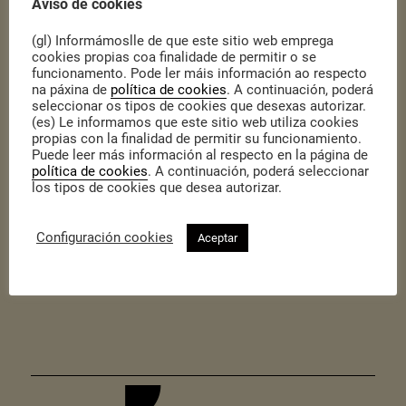
Aviso de cookies
municipais a través dunha diagnose, identificando os retos
principais e debuxando un plan de acción para o territorio. Durante
(gl) Informámoslle de que este sitio web emprega
o 2023 acompañaremos ao Concello na difusión da Axenda Urbana
cookies propias coa finalidade de permitir o se
2030 e a súa documentación, en constante revisión.
funcionamento. Pode ler máis información ao respecto
na páxina de
política de cookies
. A continuación, poderá
Unha vez por mes organizamos un Encontro Emprendedor arredor
seleccionar os tipos de cookies que desexas autorizar.
dos
eixos temáticos
que estruturan a Axenda Urbana. Estes
(es) Le informamos que este sitio web utiliza cookies
encontros emprendedores teñen o dobre obxectivo de difundir a
propias con la finalidad de permitir su funcionamiento.
Axenda Urbana 2030, así como o de poñer en valor aquelas
Puede leer más información al respecto en la página de
iniciativas empresariais, cooperativas e asociativas no territorio
política de cookies
. A continuación, poderá seleccionar
los tipos de cookies que desea autorizar.
que xa están a desenvolver a súa actividade arredor dos eixos
recollidos na Axenda Urbana 2030.
Configuración cookies
Aceptar