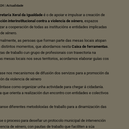
024
|
Actualidade
retaría Xeral da Igualdade
é o de apoiar e impulsar a creación de
ión interinstitucional contra a violencia de xénero
, espazos
zar a cooperación de todas as institucións e entidades implicadas
 de xénero.
rmalmente, as persoas que forman parte das mesas locais atopan
en distintos momentos, que abordamos nesta
Caixa de ferramentas
.
as de traballo cun grupo de profesionais con traxectoria na
as mesas locais nos seus territorios, acordamos elaborar guías cos
rase nos mecanismos de difusión dos servizos para a promoción da
ión da violencia de xénero
ntase como organizar unha actividade para chegar á cidadanía.
a que orienta a realización dun encontro con entidades e colectivos
ranse diferentes metodoloxías de traballo para a dinamización das
ese o proceso para deseñar un protocolo municipal de intervención
lencia de xénero, con pautas de traballo que faciliten a súa