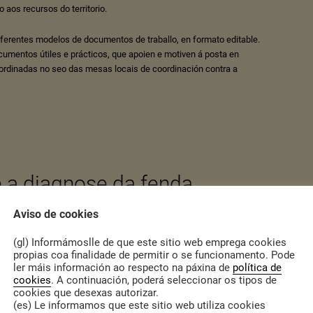
o aos recursos do territorio.
iferentes modelos de documentos de traballo, en formato editable.
mentos útiles e prácticos, que apoien e motiven á posta en
rdinadas no seo das mesas locais de coordinación contra a
 a diagnose da fenda
 USC
Aviso de cookies
(gl) Informámoslle de que este sitio web emprega cookies
024
|
Actualidade
propias coa finalidade de permitir o se funcionamento. Pode
ler máis información ao respecto na páxina de
política de
e xénero da USC
, baixo a coordinación do Centro Interdisciplinario de
cookies
. A continuación, poderá seleccionar os tipos de
 de Xénero (CIFEX) desenvolveu durante o ano 2023 unha diagnose
cookies que desexas autorizar.
os atrancos na carreira das profesoras e investigadoras desta
(es) Le informamos que este sitio web utiliza cookies