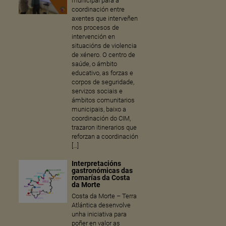
municipal para a
coordinación entre
axentes que interveñen
nos procesos de
intervención en
situacións de violencia
de xénero. O centro de
saúde, o ámbito
educativo, as forzas e
corpos de seguridade,
servizos sociais e
ámbitos comunitarios
municipais, baixo a
coordinación do CIM,
trazaron itinerarios que
reforzan a coordinación
[…]
Interpretacións
gastronómicas das
romarías da Costa
da Morte
Costa da Morte – Terra
Atlántica desenvolve
unha iniciativa para
poñer en valor as