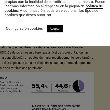
propias con la finalidad de permitir su funcionamiento. Puede
leer más información al respecto en la página de
política de
brangueu a análise de datos primarios e a realización de
cookies
. A continuación, poderá seleccionar los tipos de
 se afondou nas causas xeradoras das asimetrías salariais, entre as
cookies que desea autorizar.
elacionados coa situación familiar e de coidados das investigadoras
 inercias do sistema universitario. O informe pode consultarse no
Configuración cookies
Aceptar
afirmar que hai diferenzas de xénero entre os colectivos de
USC. Os datos amosan diferenzas a nivel de representación nas
e na consolidación en postos de maior recoñecemento, pero tamén a
ntro dos espazos e toma de decisión, o que ten efectos directos no
 e nas retribucións percibidas.