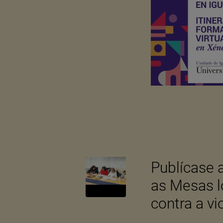
Publícase 
as Mesas l
contra a vi