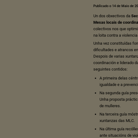
Publicado o 14 de Maio de 2
Un dos obxectivos da
Sec
Mesas locais de coordinac
colectivos nos que optimi
na loita contra a violencia
Unha vez constituídas fo
dificultades e atrancos 
Despois de varias xuntanz
coordinación e liderado d
seguintes contidos:
A primeira delas cént
igualdade e a prevenc
Na segunda guía presé
Unha proposta práctic
de mulleres.
Na terceira guía móst
xuntanzas das MLC.
Na última guía recóll
ante situacións de vio