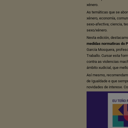
xénero.
As temáticas que se abor
xénero, economía, comuni
sexo-afectiva; ciencia, te
sexo/xénero.
Nesta edición, destacam
medidas normativas do Pa
García Mosquera, profesor
Traballo. Cursar esta for
contra as violencias mac
ámbito xudicial, que mell
Así mesmo, recomendam
de Igualdade e que semp
novidades de interese. C