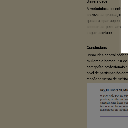
Universidade.
A metodoloxía do estudo a
entrevistas grupais, onde
que se atopan aspectos r
e docentes, pero tamén as
seguinte
enlace
.
Conclusións
Como idea central pódese 
mulleres e homes PDI da 
categorías profesionais 
nivel de participación de
recoñecemento de méritos