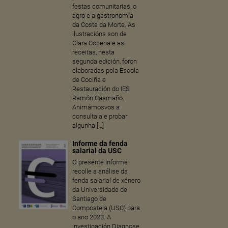
festas comunitarias, o
agro e a gastronomía
da Costa da Morte. As
ilustracións son de
Clara Copena e as
receitas, nesta
segunda edición, foron
elaboradas pola Escola
de Cociña e
Restauración do IES
Ramón Caamaño.
Animámosvos a
consultala e probar
algunha […]
Informe da fenda
salarial da USC
O presente informe
recolle a análise da
fenda salarial de xénero
da Universidade de
Santiago de
Compostela (USC) para
o ano 2023. A
investigación Diagnose