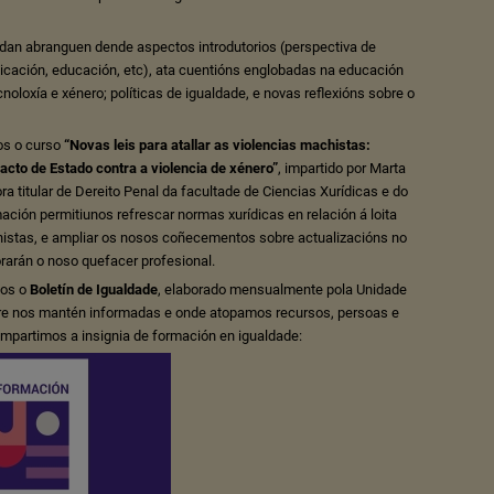
dan abranguen dende aspectos introdutorios (perspectiva de
cación, educación, etc), ata cuentións englobadas na educación
cnoloxía e xénero; políticas de igualdade, e novas reflexións sobre o
os o curso
“Novas leis para atallar as violencias machistas:
cto de Estado contra a violencia de xénero”
, impartido por Marta
a titular de Dereito Penal da facultade de Ciencias Xurídicas e do
mación permitiunos refrescar normas xurídicas en relación á loita
histas, e ampliar os nosos coñecementos sobre actualizacións no
orarán o noso quefacer profesional.
os o
Boletín de Igualdade
, elaborado mensualmente pola Unidade
re nos mantén informadas e onde atopamos recursos, persoas e
ompartimos a insignia de formación en igualdade: