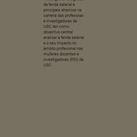
da fenda salarial e
principais atrancos na
carreira das profesoras
e investigadoras da
USC, ten como
obxectivo central
analizar a fenda salarial
e o seu impacto no
ámbito profesional nas
mulleres docentes e
investigadoras (PDI) da
USC.