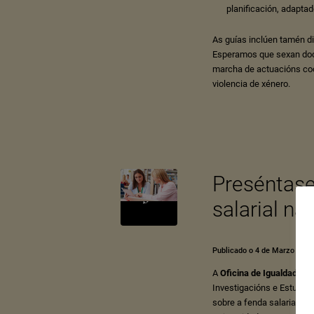
planificación, adaptad
As guías inclúen tamén d
Esperamos que sexan docu
marcha de actuacións coo
violencia de xénero.
Preséntase
salarial na
Publicado o 4 de Marzo de 2
A
Oficina de Igualdade d
Investigacións e Estudos
sobre a fenda salarial e 