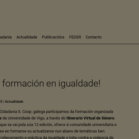
dadanía
Actualidade
Publicacións
FEDER
Contacto
Participación
Investigación
Consultoría
Formación
formación en igualdade!
25
|
Actualidade
 Cidadania S. Coop. galega participamos da formación organizada
e
da Universidade de Vigo, a través do
Itinerario Virtual de Xénero
.
que xa vai pola súa 12 edición, ofrece á comunidade universitaria e
ese en formarse ou actualizarse nun abano de temáticas ben
coñecemento e práctica da igualdade e loita contra a violencia de