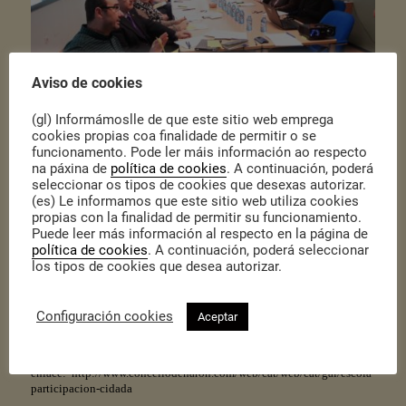
Aviso de cookies
(gl) Informámoslle de que este sitio web emprega
cookies propias coa finalidade de permitir o se
funcionamento. Pode ler máis información ao respecto
Publicado o 26 de Xaneiro de 2015
|
Actualidade
na páxina de
política de cookies
. A continuación, poderá
seleccionar os tipos de cookies que desexas autorizar.
O pasado venres 23 de xaneiro celebrouse a primeira das tres
sesións formativas que se van desenvolver dentro do
programa
(es) Le informamos que este sitio web utiliza cookies
formativo dirixido a responsables políticos e
persoal técnico
. O
propias con la finalidad de permitir su funcionamiento.
programa forma parte das diferentes actuacións recollidas dentro
Puede leer más información al respecto en la página de
do proxecto de participación cidadá do Concello de Narón.
política de cookies
. A continuación, poderá seleccionar
los tipos de cookies que desea autorizar.
Comez
ou
así unha nova fase de traballo iniciada no 2012 e
dirixida a fortalecer e xerar novos espazos para a participación
da cidadanía na mellora organizativa a nivel municipal.
Ao tempo,
preténdese contribuír ao afondamento nos procesos de participación
Configuración cookies
Aceptar
que desde o ámbito local ofrece
a Administración para a mellora da
súa xestión. Esta actividade desenvólvese dentro do proxecto Escola
de Participación. Para máis información podedes consultar o seguinte
enlace:
http://www.concellodenaron.com/web/cat/web/cat/gal/escola-
participacion-cidada