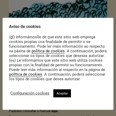
Aviso de cookies
(gl) Informámoslle de que este sitio web emprega
cookies propias coa finalidade de permitir o se
Publicado o 30 de Abril de 2019
|
Actualidade
,
Actualidade
funcionamento. Pode ler máis información ao respecto
na páxina de
política de cookies
. A continuación, poderá
Hai unhas semanas anunciabamos o comezo dos cursos de
seleccionar os tipos de cookies que desexas autorizar.
formación organizados por
Espazocoop
e impartidos por Cidadanía
(es) Le informamos que este sitio web utiliza cookies
dirixidos a fortalecer a organización das entidades da economía
social: asembleas e reunións e regulamento de réxime interno nas
propias con la finalidad de permitir su funcionamiento.
cooperativas.
Puede leer más información al respecto en la página de
política de cookies
. A continuación, poderá seleccionar
Ademais dos nosos propios materiais, que podedes consultar no
los tipos de cookies que desea autorizar.
apartado de
publicacións
da nosa web, prestaríanos compartir con
vos un manual elaborado por
Adolfo Estalella
con pautas que nos
aportarán unha guía para facer unha asemblea. Este manual
pretende aportar algúns recursos que axuden a reunirnos, debater,
Configuración cookies
Aceptar
dialogar, enfrontarnos (dialecticamente), discrepar…
Recursos para organizar encontros, que non só nos permitan
discutir cousas en común senón tamén construír asuntos comúns.
Podedes consultar o manual
aquí
.