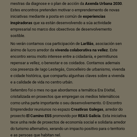
mestras da diagnose e o plan de acción da
Axenda Urbana 2030
.
Estes encontros pretenden motivar o emprendemento de novas
iniciativas mediante a posta en común de
experiencias
inspiradoras
que xa están desenvolvendo a súa actividade
empresarial no marco dos obxectivos de desenvolvemento
sostible.
No verán contamos coa participación de
Larlilás
, asociación sen
ánimo de lucro arredor da
vivenda colaborativa na vellez
. Este
encontro xerou moito interese entre a cidadanía, e permitiunos
repensar a vellez, o benestar e os coidados. Contamos ademais
coa presenza de Iago Lestegás, Concelleiro de urbanismo, vivenda
e cidade histórica, que compartiu algunhas claves sobre a vivenda
e a calidade de vida no centro urbán.
Setembro foi o mes no que abordamos a temática Era Dixital,
cristalizada en proxectos que empregan os medios telemáticos
como unha parte importante o seu desenvolvemento. O Encontro
Emprendedor reuniunos no espazo
Creativas Galegas
, arredor do
proxecto
El Camino ESS
promovido por
REAS Galicia
. Esta iniciativa
tece unha rede de proxectos de economía social e solidaria arredor
do turismo alternativo, xerando un impacto positivo para o territorio
e as persoas que habitan nel.