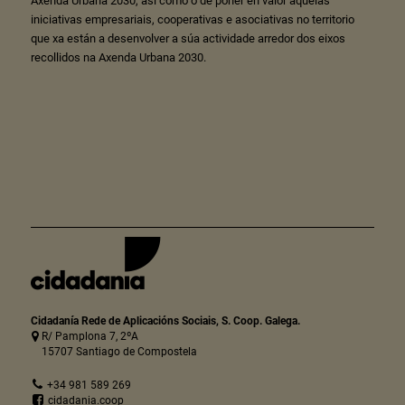
Axenda Urbana 2030, así como o de poñer en valor aquelas
iniciativas empresariais, cooperativas e asociativas no territorio
que xa están a desenvolver a súa actividade arredor dos eixos
recollidos na Axenda Urbana 2030.
Cidadanía Rede de Aplicacións Sociais, S. Coop. Galega.
R/ Pamplona 7, 2ºA
15707 Santiago de Compostela
+34 981 589 269
cidadania.coop