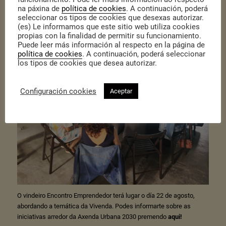
2.0
, vinculando a importancia da oferta gastronómica co produto
na páxina de
política de cookies
. A continuación, poderá
local. Da man de Iago Pazos puidemos achegarnos a esta
seleccionar os tipos de cookies que desexas autorizar.
experiencia de cociña de mercado, no mercado, que nos deixou
(es) Le informamos que este sitio web utiliza cookies
con ganas de seguir saboreando estes Encontros!
propias con la finalidad de permitir su funcionamiento.
Puede leer más información al respecto en la página de
política de cookies
. A continuación, poderá seleccionar
los tipos de cookies que desea autorizar.
Configuración cookies
Aceptar
O vindeiro Encontro Emprendedor terá lugar o día 22 de agosto,
abordando a temática da Vivenda. Podes informarte sobre as
iniciativas arredor da Axenda Urbana 2030 premendo
aqui!