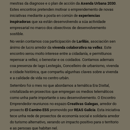
mestras da diagnose e o plan de acción da
Axenda Urbana 2030
.
Estes encontros pretenden motivar o emprendemento de novas
iniciativas mediante a posta en común de
experiencias
inspiradoras
que xa están desenvolvendo a súa actividade
empresarial no marco dos obxectivos de desenvolvemento
sostible.
No verán contamos coa participación de
Larlilás
, asociación sen
ánimo de lucro arredor da
vivenda colaborativa na vellez
. Este
encontro xerou moito interese entre a cidadanía, e permitiunos
repensar a vellez, o benestar e os coidados. Contamos ademais
coa presenza de Iago Lestegás, Concelleiro de urbanismo, vivenda
e cidade histórica, que compartiu algunhas claves sobre a vivenda
e a calidade de vida no centro urbán.
Setembro foi o mes no que abordamos a temática Era Dixital,
cristalizada en proxectos que empregan os medios telemáticos
como unha parte importante o seu desenvolvemento. O Encontro
Emprendedor reuniunos no espazo
Creativas Galegas
, arredor do
proxecto
El Camino ESS
promovido por
REAS Galicia
. Esta iniciativa
tece unha rede de proxectos de economía social e solidaria arredor
do turismo alternativo, xerando un impacto positivo para o territorio
e as persoas que habitan nel.