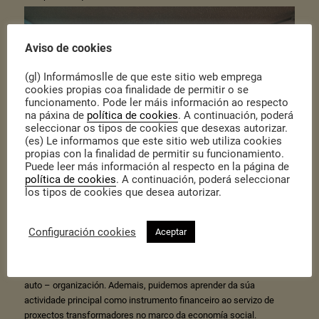
Aviso de cookies
(gl) Informámoslle de que este sitio web emprega
cookies propias coa finalidade de permitir o se
funcionamento. Pode ler máis información ao respecto
na páxina de
política de cookies
. A continuación, poderá
seleccionar os tipos de cookies que desexas autorizar.
(es) Le informamos que este sitio web utiliza cookies
propias con la finalidad de permitir su funcionamiento.
Puede leer más información al respecto en la página de
política de cookies
. A continuación, poderá seleccionar
los tipos de cookies que desea autorizar.
Esta semana celebramos o 9º Encontro Emprendedor, arredor do
Configuración cookies
Aceptar
eixo temático Gobernanza.
Coop57 Galiza
, entidade referente e
consolidada no territorio, achegounos ao seu funcionamento
interno baixo os piares da participación, da democracia interna e da
auto – organización. Ademais, puidemos aprender da súa
actividade principal como instrumento financeiro ao servizo de
proxectos transformadores no marco da economía social.