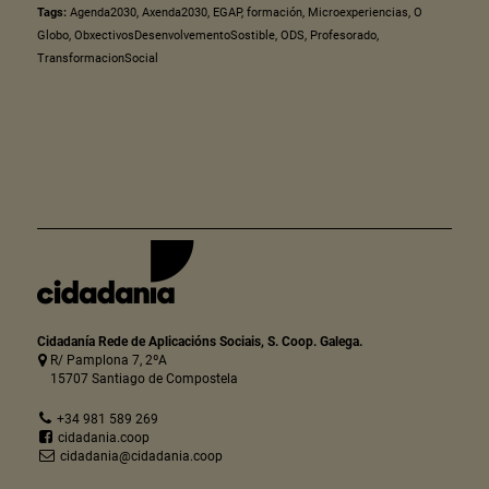
Tags:
Agenda2030
,
Axenda2030
,
EGAP
,
formación
,
Microexperiencias
,
O
Globo
,
ObxectivosDesenvolvementoSostible
,
ODS
,
Profesorado
,
TransformacionSocial
Cidadanía Rede de Aplicacións Sociais, S. Coop. Galega.
R/ Pamplona 7, 2ºA
15707 Santiago de Compostela
+34 981 589 269
cidadania.coop
cidadania@cidadania.coop