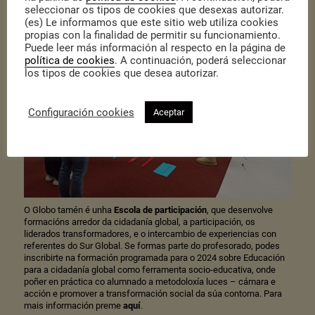
seleccionar os tipos de cookies que desexas autorizar.
(es) Le informamos que este sitio web utiliza cookies
propias con la finalidad de permitir su funcionamiento.
Puede leer más información al respecto en la página de
política de cookies
. A continuación, poderá seleccionar
los tipos de cookies que desea autorizar.
Configuración cookies
Aceptar
O Globo tamén é unha
Escola de participación
, que desenvolve
formacións arredor da cidadanía global, a participación, os
liderados transformadores, e o intercambio de experiencias con
referentes do Sur Global. Se formas parte do profesorado, podes
inscribirte na formación programada para o 2024 sobre Educación
para a cidadanía global como ferramenta socio-educativa, onde
poñer en práctica co alumnado a metodoloxía luces – cámara e
acción e promover a transformación social da súa contorna. Para
mais información preme
aquí
.