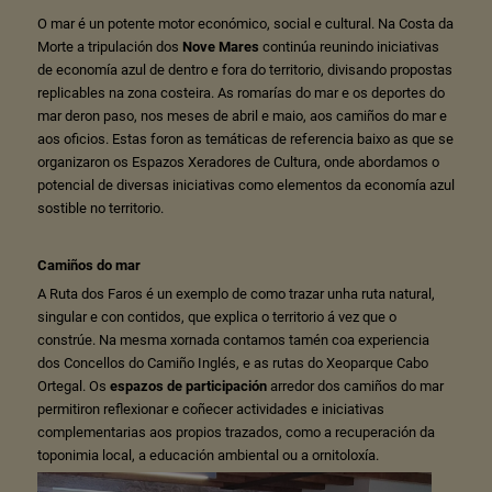
O mar é un potente motor económico, social e cultural. Na Costa da
Morte a tripulación dos
Nove Mares
continúa reunindo iniciativas
de economía azul de dentro e fora do territorio, divisando propostas
replicables na zona costeira. As romarías do mar e os deportes do
mar deron paso, nos meses de abril e maio, aos camiños do mar e
aos oficios. Estas foron as temáticas de referencia baixo as que se
organizaron os Espazos Xeradores de Cultura, onde abordamos o
potencial de diversas iniciativas como elementos da economía azul
sostible no territorio.
Camiños do mar
A Ruta dos Faros é un exemplo de como trazar unha ruta natural,
singular e con contidos, que explica o territorio á vez que o
constrúe. Na mesma xornada contamos tamén coa experiencia
dos Concellos do Camiño Inglés, e as rutas do Xeoparque Cabo
Ortegal. Os
espazos de participación
arredor dos camiños do mar
permitiron reflexionar e coñecer actividades e iniciativas
complementarias aos propios trazados, como a recuperación da
toponimia local, a educación ambiental ou a ornitoloxía.