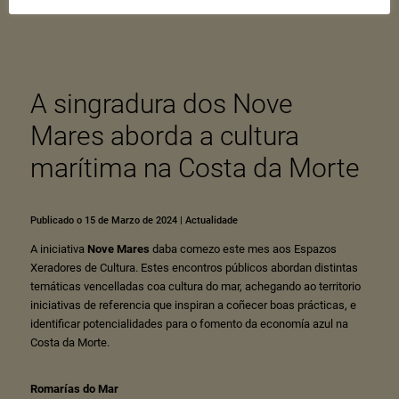
A singradura dos Nove
Mares aborda a cultura
marítima na Costa da Morte
Publicado o 15 de Marzo de 2024
|
Actualidade
A iniciativa
Nove Mares
daba comezo este mes aos Espazos
Xeradores de Cultura. Estes encontros públicos abordan distintas
temáticas vencelladas coa cultura do mar, achegando ao territorio
iniciativas de referencia que inspiran a coñecer boas prácticas, e
identificar potencialidades para o fomento da economía azul na
Costa da Morte.
Romarías do Mar