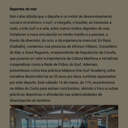
Deportes do mar
Non cabe dúbida que o deporte é un motor de desenvolvemento
social e económico: o surf, o mergullo, o boulder, as travesías a
nado, o kite surf e a vela, entre outros moitos deportes do mar,
fortalecen a nosa vinculación co medio mariño e a paisaxe, a
través da diversión, do ocio, e da experiencia vivencial. En Razo
(Carballo), contamos coa presenza de Alfonso Villares, Conselleiro
do Mar, e Xosé Regueira, vicepresidente da Deputación da Coruña,
que puxeron en valor a importancia da Cultura Marítima e iniciativas
cooperativas como a Rede de Pobos do Surf. Ademais,
presentouse como boa práctica Malpica One Surf Academy, unha
iniciativa desenvolta hai xa 20 anos por dous surfistas apaixoados
por este deporte. Este sábado 16 de marzo, ás 11h, reunirémonos
na Aldea do Couto para extraer conclusións, abrindo o foco a outras
prácticas deportivas e afondando nas potencialidades de
dinamización do territorio.