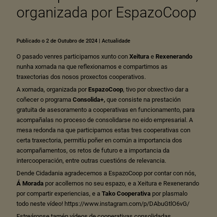
organizada por EspazoCoop
Publicado o 2 de Outubro de 2024
|
Actualidade
O pasado venres participamos xunto con
Xeitura
e
Rexenerando
nunha xornada na que reflexionamos e compartimos as
traxectorias dos nosos proxectos cooperativos.
A xornada, organizada por
EspazoCoop
, tivo por obxectivo dar a
coñecer o programa
Consolida+
,
que consiste na prestación
gratuita de asesoramento a cooperativas en funcionamento, para
acompañalas no proceso de consolidarse no eido empresarial. A
mesa redonda na que participamos estas tres cooperativas con
certa traxectoria, permitíu poñer en común a importancia dos
acompañamentos, os retos de futuro e a importancia da
intercooperación, entre outras cuestións de relevancia.
Dende Cidadania agradecemos a EspazoCoop por contar con nós,
Á Morada
por acollernos no seu espazo, e a Xeitura e Rexenerando
por compartir experiencias, e a
Tako Cooperativa
por plasmalo
todo neste vídeo!
https://www.instagram.com/p/DAbuGtlO6vG/
Estreáronse tamén vídeos de cooperativas consolidadas,