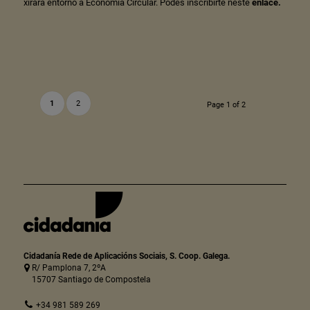
xirará entorno á Economía Circular. Podes inscribirte neste
enlace
.
1
2
Page 1 of 2
Cidadanía Rede de Aplicacións Sociais, S. Coop. Galega.
R/ Pamplona 7, 2ºA
15707 Santiago de Compostela
+34 981 589 269