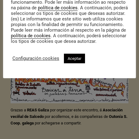
funcionamento. Pode ler máis información ao respecto
na páxina de
política de cookies
. A continuación, poderá
seleccionar os tipos de cookies que desexas autorizar.
(es) Le informamos que este sitio web utiliza cookies
propias con la finalidad de permitir su funcionamiento.
Puede leer más información al respecto en la página de
política de cookies
. A continuación, poderá seleccionar
los tipos de cookies que desea autorizar.
Configuración cookies
Aceptar
Grazas a
REAS Galiza
por organizar este encontro, á
Asociación
veciñal de Salcedo
por acollernos, e ás compañeiras de
Outonía S.
Coop. galega
por achegarse a compartir.