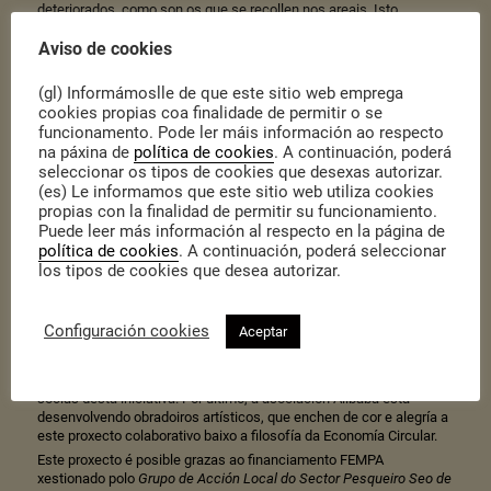
deteriorados, como son os que se recollen nos areais. Isto
redundará nun maior aproveitamento do plástico procedente do
Aviso de cookies
mar.
(gl) Informámoslle de que este sitio web emprega
cookies propias coa finalidade de permitir o se
funcionamento. Pode ler máis información ao respecto
na páxina de
política de cookies
. A continuación, poderá
seleccionar os tipos de cookies que desexas autorizar.
(es) Le informamos que este sitio web utiliza cookies
propias con la finalidad de permitir su funcionamiento.
Puede leer más información al respecto en la página de
política de cookies
. A continuación, poderá seleccionar
Ademais, refórzanse as actividades colaborativas mediante a
los tipos de cookies que desea autorizar.
colaboración coas
redeiras de Porto do Son
, que estiveron testando
a utilidade das agullas elaboradas con plástico reciclado, o que
permitiu mellorar os prototipos. Súmanse á iniciativa as
Configuración cookies
Aceptar
compañeiras de
Noia Limpa
, para as recollidas de lixo nos areais, e
as compañeiras da cooperativa A Seara desenvolverán obradoiros
de comunicación, nos que reforzar este ámbito entre as entidades
socias desta iniciativa. Por último, a asociación Alibaba está
desenvolvendo obradoiros artísticos, que enchen de cor e alegría a
este proxecto colaborativo baixo a filosofía da Economía Circular.
Este proxecto é posible grazas ao financiamento FEMPA
xestionado polo
Grupo de Acción Local do Sector Pesqueiro Seo de