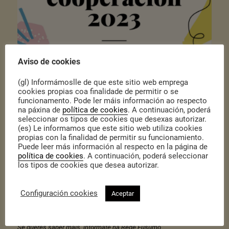
Aviso de cookies
(gl) Informámoslle de que este sitio web emprega
cookies propias coa finalidade de permitir o se
Publicado o 9 de Febreiro de 2023
|
Actualidade
funcionamento. Pode ler máis información ao respecto
A Consellería de Promoción do Emprego e Igualdade vén de
na páxina de
política de cookies
. A continuación, poderá
publicar as bases reguladoras dos
Premios á Cooperación 2023,
seleccionar os tipos de cookies que desexas autorizar.
podes consultalas neste
enlace
.
(es) Le informamos que este sitio web utiliza cookies
Estes premios outórganse anualmente para fomentar e difundir o
propias con la finalidad de permitir su funcionamiento.
cooperativismo e a economía social, afondando nos seus
Puede leer más información al respecto en la página de
principios e valores. Como cada ano, as cooperativas poden
política de cookies
. A continuación, poderá seleccionar
participar en tres categorías:
los tipos de cookies que desea autorizar.
Premio aos valores cooperativos
Premio ao mellor proxecto cooperativo novo
Configuración cookies
Aceptar
Premio á traxectoria cooperativa
Desexando coñecer ás cooperativas galardoadas!
Se queres saber máis, infórmate na Rede Eusumo